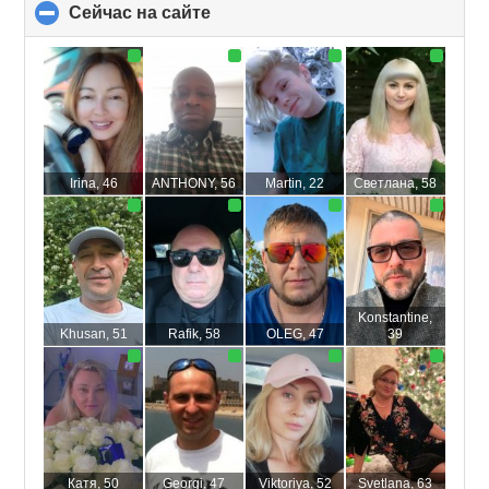
Сейчас на сайте
click
to
collapse
contents
Irina
, 46
ANTHONY
, 56
Martin
, 22
Светлана
, 58
Konstantine
,
Khusan
, 51
Rafik
, 58
OLEG
, 47
39
Катя
, 50
Georgi
, 47
Viktoriya
, 52
Svetlana
, 63