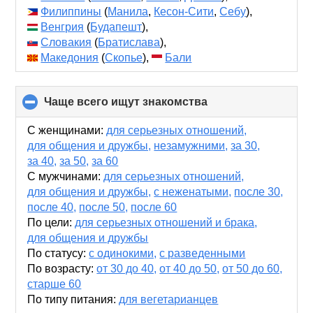
Филиппины
(
Манила
,
Кесон-Сити
,
Себу
),
Венгрия
(
Будапешт
),
Словакия
(
Братислава
)
,
Македония
(
Скопье
),
Бали
Чаще всего ищут знакомства
click
to
collapse
С женщинами:
для серьезных отношений,
contents
для общения и дружбы,
незамужними,
за 30,
за 40,
за 50,
за 60
С мужчинами:
для серьезных отношений,
для общения и дружбы,
с неженатыми,
после 30,
после 40,
после 50,
после 60
По цели:
для серьезных отношений и брака,
для общения и дружбы
По статусу:
с одинокими,
с разведенными
По возрасту:
от 30 до 40,
от 40 до 50,
от 50 до 60,
старше 60
По типу питания:
для вегетарианцев