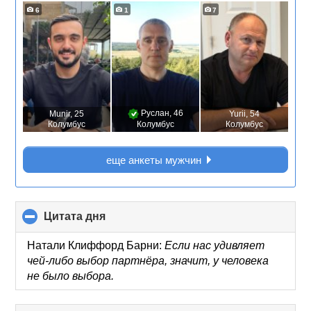
6
1
7
Руслан
, 46
Munir
, 25
Yurii
, 54
Колумбус
Колумбус
Колумбус
еще анкеты мужчин
Цитата дня
click
to
collapse
Натали Клиффорд Барни:
Если нас удивляет
contents
чей-либо выбор партнёра, значит, у человека
не было выбора.