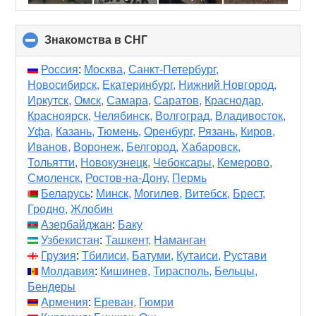
Знакомства в СНГ
click
to
collapse
Россия
:
Москва,
Санкт-Петербург,
contents
Новосибирск,
Екатеринбург,
Нижний Новгород,
Иркутск,
Омск,
Самара,
Саратов,
Краснодар,
Красноярск,
Челябинск,
Волгоград,
Владивосток,
Уфа,
Казань,
Тюмень,
Оренбург,
Рязань,
Киров,
Иванов,
Воронеж,
Белгород,
Хабаровск,
Тольятти,
Новокузнецк,
Чебоксары,
Кемерово,
Смоленск,
Ростов-на-Дону,
Пермь
Беларусь
:
Минск,
Могилев,
Витебск,
Брест,
Гродно,
Жлобин
Азербайджан
:
Баку
Узбекистан
:
Ташкент,
Наманган
Грузия
:
Тбилиси,
Батуми,
Кутаиси,
Рустави
Молдавия
:
Кишинев,
Тирасполь,
Бельцы,
Бендеры
Армения
:
Ереван,
Гюмри