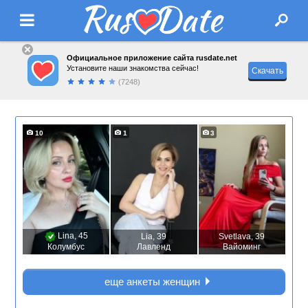
Официальное приложение сайта rusdate.net
Установите наши знакомства сейчас!
Скачать
(7248)
10
1
3
Lina
, 45
Lia
, 39
Svetlava
, 39
Колумбус
Лавленд
Вайоминг
еще анкеты женщин