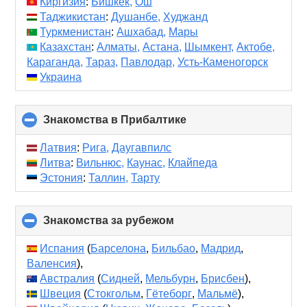
Киргизия
:
Бишкек,
Ош
Таджикистан
:
Душанбе,
Худжанд
Туркменистан
:
Ашхабад,
Мары
Казахстан
:
Алматы,
Астана,
Шымкент,
Актобе,
Караганда,
Тараз,
Павлодар,
Усть-Каменогорск
Украина
Знакомства в Прибалтике
click
to
collapse
Латвия
:
Рига,
Даугавпилс
contents
Литва
:
Вильнюс,
Каунас,
Клайпеда
Эстония
:
Таллин,
Тарту
Знакомства за рубежом
click
to
collapse
Испания
(
Барселона
,
Бильбао
,
Мадрид
,
contents
Валенсия
),
Австралия
(
Сидней
,
Мельбурн
,
Брисбен
),
Швеция
(
Стокгольм
,
Гётеборг
,
Мальмё
),