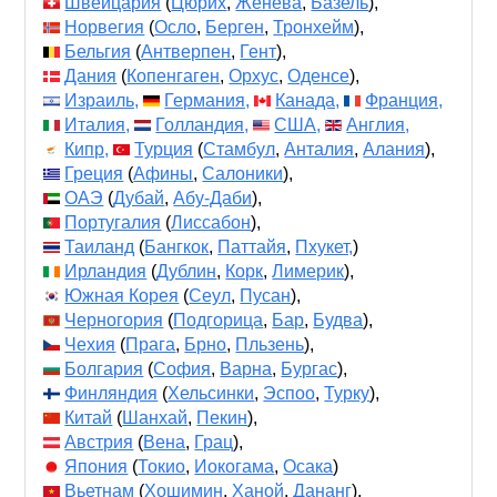
Швейцария
(
Цюрих
,
Женева
,
Базель
),
Норвегия
(
Осло
,
Берген
,
Тронхейм
),
Бельгия
(
Антверпен
,
Гент
),
Дания
(
Копенгаген
,
Орхус
,
Оденсе
),
Израиль,
Германия,
Канада,
Франция,
Италия,
Голландия,
США,
Англия,
Кипр,
Турция
(
Стамбул
,
Анталия
,
Алания
),
Греция
(
Афины
,
Салоники
),
ОАЭ
(
Дубай
,
Абу-Даби
),
Португалия
(
Лиссабон
),
Таиланд
(
Бангкок
,
Паттайя
,
Пхукет,
)
Ирландия
(
Дублин
,
Корк
,
Лимерик
),
Южная Корея
(
Сеул
,
Пусан
),
Черногория
(
Подгорица
,
Бар
,
Будва
),
Чехия
(
Прага
,
Брно
,
Пльзень
),
Болгария
(
София
,
Варна
,
Бургас
),
Финляндия
(
Хельсинки
,
Эспоо
,
Турку
),
Китай
(
Шанхай
,
Пекин
),
Австрия
(
Вена
,
Грац
),
Япония
(
Токио
,
Иокогама
,
Осака
)
Вьетнам
(
Хошимин
,
Ханой
,
Дананг
),