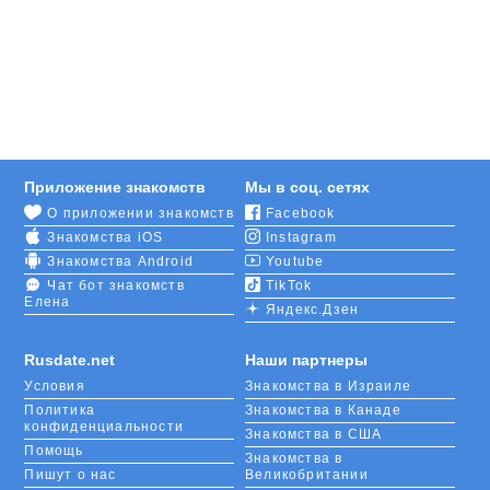
На сайтах знакомств в Швеции анкеты содержат
только правдивые данные. Серьезному
предложению обычно предшествует
продолжительная переписка, череда
романтических свиданий. Решившись на создание
семьи, шведы прикладывают большое количество
усилий для гармоничного обустройства жизни и
внутреннего порядка.
Приложение знакомств
Мы в соц. сетях
О приложении знакомств
Facebook
На этой странице можно найти интересные
Знакомства iOS
Instagram
знакомства в Швеции для русскоязычных. Это
хорошая возможность встретить того самого
Знакомства Android
Youtube
человека, настоящего д
Чат бот знакомств
TikTok
Елена
руга, близкого и единственного, которого вы искали
Яндекс.Дзен
всю жизнь. Попробуйте открыть для себя новый
мир, выйдите за рамки стереотипов общения.
Rusdate.net
Наши партнеры
Прекрасная скандинавская страна гостеприимна
Условия
Знакомства в Израиле
по отношению к жителям других государств.
Политика
Знакомства в Канаде
конфиденциальности
Знакомства в США
Помощь
Знакомства в
Пишут о нас
Великобритании