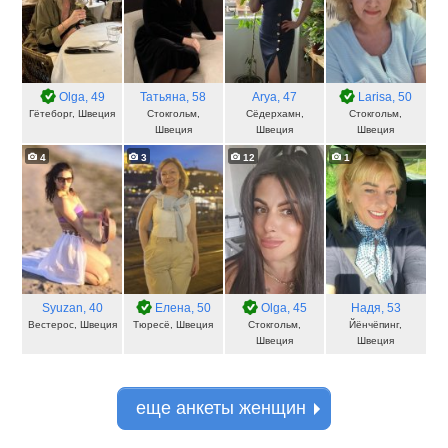
Olga
, 49
Татьяна
, 58
Arya
, 47
Larisa
, 50
Гётеборг, Швеция
Стокгольм,
Сёдерхамн,
Стокгольм,
Швеция
Швеция
Швеция
4
3
12
1
Syuzan
, 40
Елена
, 50
Olga
, 45
Надя
, 53
Вестерос, Швеция
Тюресё, Швеция
Стокгольм,
Йёнчёпинг,
Швеция
Швеция
еще анкеты женщин