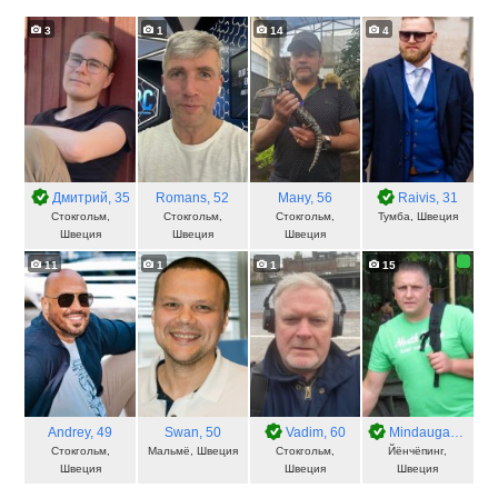
3
1
14
4
Дмитрий
, 35
Romans
, 52
Ману
, 56
Raivis
, 31
Стокгольм,
Стокгольм,
Стокгольм,
Тумба, Швеция
Швеция
Швеция
Швеция
11
1
1
15
Andrey
, 49
Swan
, 50
Vadim
, 60
Mindaugas
, 47
Стокгольм,
Мальмё, Швеция
Стокгольм,
Йёнчёпинг,
Швеция
Швеция
Швеция