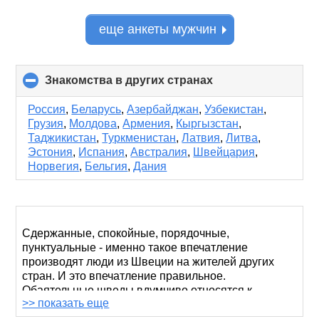
еще анкеты мужчин
Знакомства в других странах
click
to
collapse
Россия
,
Беларусь
,
Азербайджан
,
Узбекистан
,
contents
Грузия
,
Молдова
,
Армения
,
Кыргызстан
,
Таджикистан
,
Туркменистан
,
Латвия
,
Литва
,
Эстония
,
Испания
,
Австралия
,
Швейцария
,
Норвегия
,
Бельгия
,
Дания
Сдержанные, спокойные, порядочные,
пунктуальные - именно такое впечатление
производят люди из Швеции на жителей других
стран. И это впечатление правильное.
Обаятельные шведы вдумчиво относятся к
>> показать еще
отношениям.