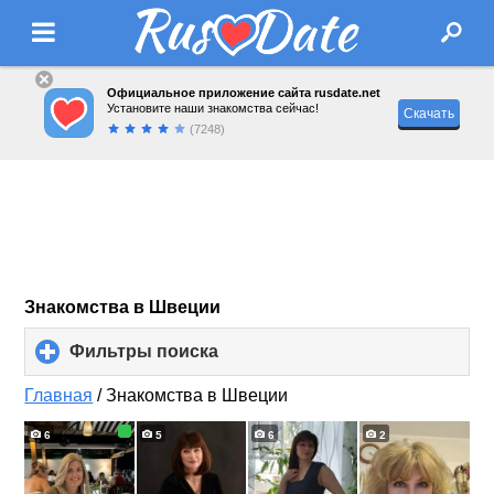
Официальное приложение сайта rusdate.net
Установите наши знакомства сейчас!
Скачать
(7248)
Знакомства в Швеции
Фильтры поиска
click
to
expand
Главная
/
Знакомства в Швеции
contents
6
5
6
2