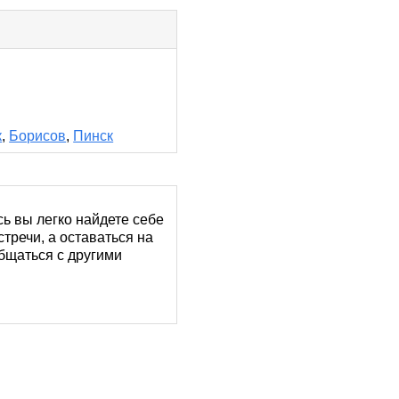
к
,
Борисов
,
Пинск
сь вы легко найдете себе
тречи, а оставаться на
бщаться с другими
их сразу переходить к
«КофеМан», «Smile
атели. Одни ищут легкого
тайте профили: там все