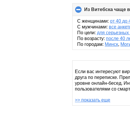
Из Витебска чаще 
С женщинами:
от 40 до 
С мужчинами:
все анке
По цели:
для серьезных
По возрасту:
после 40 л
По городам:
Минск
,
Мог
Если вас интересуют вир
друга по переписке. Прел
уровне онлайн-бесед. Ин
пользователями со смар
>> показать еще
Экстравертам на RusDate
действиям, а не перепис
Coffee») и проводите вре
На нашем сайте знакомст
флирта, другие – партне