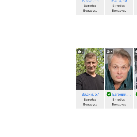
Алеся
, 44
Maria
, 46
Витебск,
Витебск,
Беларусь
Беларусь
6
7
Вадим
, 57
Евгений
, 54
Витебск,
Витебск,
Беларусь
Беларусь