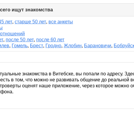
всего ищут знакомства
click
to
collapse
45 лет
,
старше 50 лет
,
все анкеты
contents
ты
 отношений
ет
,
после 50 лет
,
после 60 лет
илев
,
Гомель
,
Брест
,
Гродно
,
Жлобин
,
Барановичи
,
Бобруйс
туальные знакомства в Витебске, вы попали по адресу. Зде
есть в том, что можно не развивать общение до реальной вс
троверты оценят наше приложение, через которое можно о
тфона.
 тоже будет интересно. Можно искать людей, предпочитающ
ываться. Назначайте свидание в одной из кофеен города (
мя с пользой и удовольствием.
в в Витебске регулярно регистрируются все новые пользов
ров по увлечениям, третьи – мужа или жену. Внимательно чи