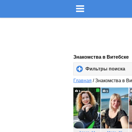
Знакомства в Витебске
Фильтры поиска
cli
to
ex
Главная
/
Знакомства в Ви
co
3
5