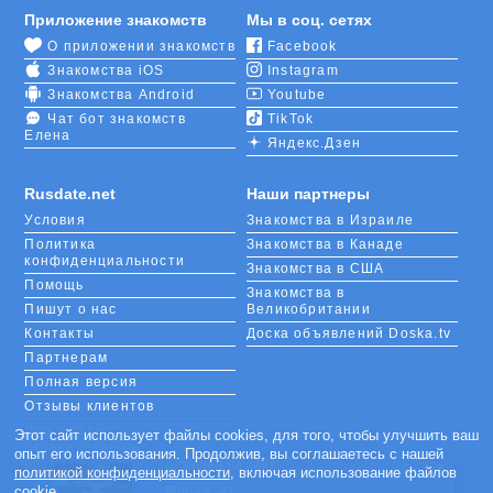
улице и познакомиться. Онлайн-переписка
Приложение знакомств
Мы в соц. сетях
проходит легко и непринужденно. Когда люди
О приложении знакомств
Facebook
немного узнают друг друга и отыщут общие
Знакомства iOS
Instagram
интересы и точки соприкосновения, можно
переходить к реальным встречам.
Знакомства Android
Youtube
Чат бот знакомств
TikTok
Елена
Виртуальное общение с женщинами и мужчинами
Яндекс.Дзен
из города Минск повышает самооценку. Ведь
онлайн легче найти поклонников, которые не будут
Rusdate.net
Наши партнеры
скупиться на комплименты. Уже ради этого стоит
Условия
Знакомства в Израиле
завести профиль.
Политика
Знакомства в Канаде
конфиденциальности
Знакомства в США
Помощь
Знакомства в
Пишут о нас
Великобритании
Контакты
Доска объявлений Doska.tv
Партнерам
Полная версия
Отзывы клиентов
Для людей с
Этот сайт использует файлы cookies, для того, чтобы улучшить ваш
ограниченными
опыт его использования. Продолжив, вы соглашаетесь с нашей
возможностями
зашёл на сайт
×
политикой конфиденциальности
, включая использование файлов
Мурад, 41
Alena, 59
Ирина, 66
Alena, 45
Артак, 40
Rolandas , 52
Gago, 48
Joseph, 32
Maks, 22
Karina, 37
cookie.