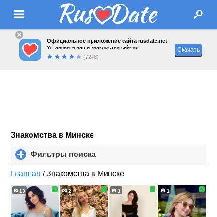
Официальное приложение сайта rusdate.net
Установите наши знакомства сейчас!
Скачать
(7248)
Знакомства в Минске
Фильтры поиска
click
to
expand
Главная
/
Знакомства в Минске
contents
13
2
1
1