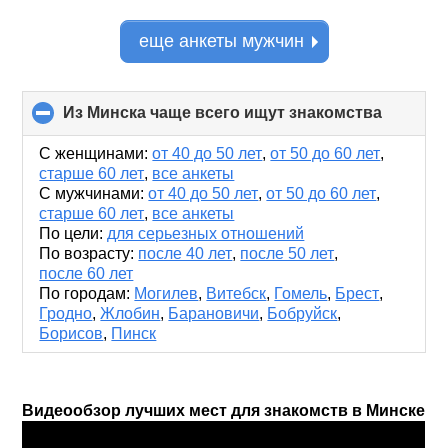
еще анкеты мужчин
Из Минска чаще всего ищут знакомства
click
to
collapse
С женщинами:
от 40 до 50 лет
,
от 50 до 60 лет
,
content
старше 60 лет
,
все анкеты
С мужчинами:
от 40 до 50 лет
,
от 50 до 60 лет
,
старше 60 лет
,
все анкеты
По цели:
для серьезных отношений
По возрасту:
после 40 лет
,
после 50 лет
,
после 60 лет
По городам:
Могилев
,
Витебск
,
Гомель
,
Брест
,
Гродно
,
Жлобин
,
Барановичи
,
Бобруйск
,
Борисов
,
Пинск
Видеообзор лучших мест для знакомств в Минске