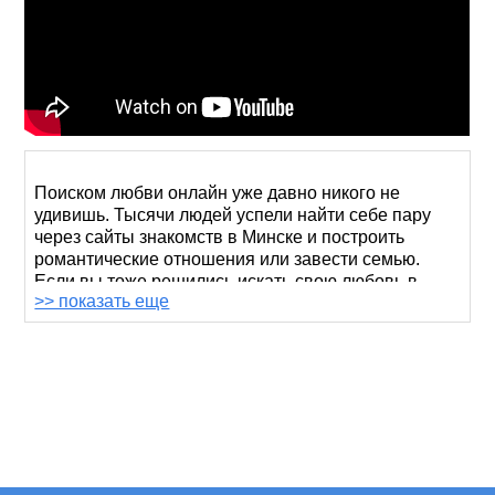
Поиском любви онлайн уже давно никого не
удивишь. Тысячи людей успели найти себе пару
через сайты знакомств в Минске и построить
романтические отношения или завести семью.
Если вы тоже решились искать свою любовь в
>> показать еще
сети, все, что от вас требуется, – регистрация на
нашем сайте, размещение фото и анкеты. Наш
ресурс содержит огромное количество профилей,
среди которых наверняка найдется тот, кого вы
ищете.
Сайт для знакомства в Минске – благоприятная
платформа для начала беседы. Здесь не нужно
взывать к силе воли, чтобы подойти к человеку на