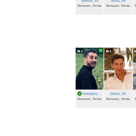
Jelena
, 55
Ilona
, 59
Вильнюс, Литва
Вильнюс, Литва
3
6
Amrahov
, 40
Denis
, 45
Вильнюс, Литва
Вильнюс, Литва