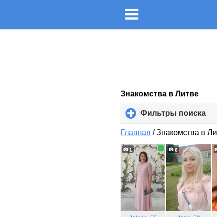
Знакомства в Литве
Фильтры поиска
cli
to
ex
Главная
/
Знакомства в Л
co
1
8