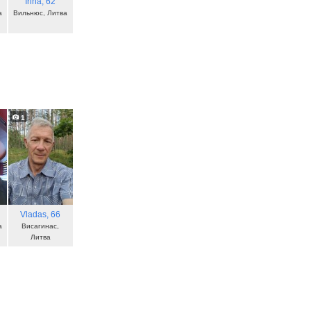
Irina
, 62
а
Вильнюс, Литва
1
Vladas
, 66
а
Висагинас,
Литва