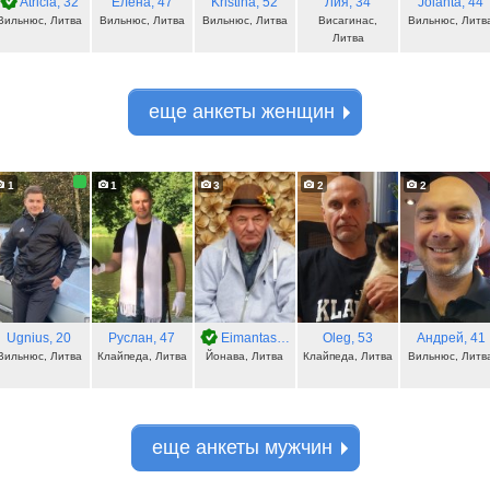
Atricia
, 32
Елена
, 47
Kristina
, 52
Лия
, 34
Jolanta
, 44
Вильнюс, Литва
Вильнюс, Литва
Вильнюс, Литва
Висагинас,
Вильнюс, Литв
Литва
еще анкеты женщин
1
1
3
2
2
Ugnius
, 20
Руслан
, 47
Eimantas
, 77
Oleg
, 53
Андрей
, 41
Вильнюс, Литва
Клайпеда, Литва
Йонава, Литва
Клайпеда, Литва
Вильнюс, Литв
еще анкеты мужчин