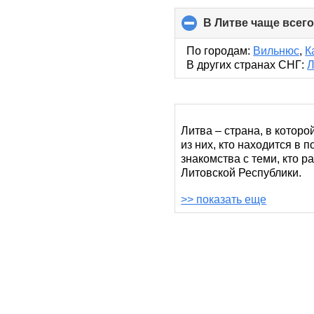
В Литве чаще всег
По городам:
Вильнюс
,
К
В других странах СНГ:
Л
Литва – страна, в которо
из них, кто находится в 
знакомства с теми, кто 
Литовской Республики.
>> показать еще
Это сайт знакомств, обл
Вильнюсского уезда, Кау
свою судьбу. Они готовы
Ещё никогда русскоязычн
просмотрели предложенн
открывает множество инт
виртуальные подарки, пси
уходить с сайта. И не на