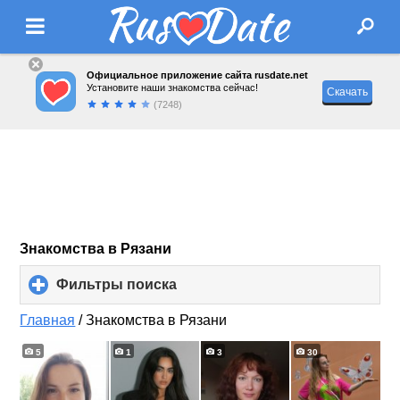
Официальное приложение сайта rusdate.net
Установите наши знакомства сейчас!
Скачать
(7248)
Знакомства в Рязани
Фильтры поиска
click
to
expand
Главная
/
Знакомства в Рязани
contents
5
1
3
30