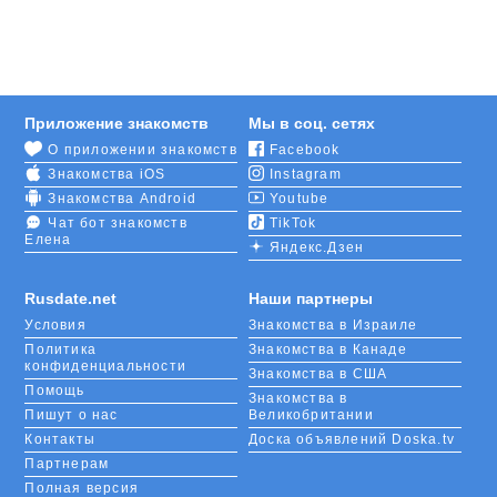
девушки, которые славятся своей красотой.
Задавайте в фильтре другие критерии (пол,
возраст, семейное положение и др.) и общайтесь с
одним или несколькими пользователями
одновременно.
Приложение знакомств
Мы в соц. сетях
О приложении знакомств
Facebook
Новичкам сайт знакомств RusDate предлагает
Знакомства iOS
Instagram
сыграть в интересную игру «
Симпатии
» по
принципу передачи «Любовь с первого взгляда» из
Знакомства Android
Youtube
90-х. Вы ставите нескольким незнакомцам лайки,
Чат бот знакомств
TikTok
Елена
выражая тем самым свою симпатию. Они видят
Яндекс.Дзен
эти отметки и отвечают вам тем же, если вы им
понравились. Когда два человека симпатизируют
Rusdate.net
Наши партнеры
друг другу, им проще начать диалог.
Условия
Знакомства в Израиле
Политика
Знакомства в Канаде
конфиденциальности
Знакомства в США
Помощь
Знакомства в
Пишут о нас
Великобритании
Контакты
Доска объявлений Doska.tv
Партнерам
Полная версия