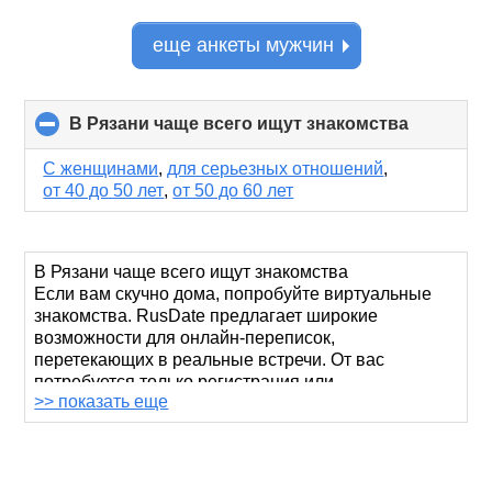
еще анкеты мужчин
В Рязани чаще всего ищут знакомства
click
to
collapse
С женщинами
,
для серьезных отношений
,
contents
от 40 до 50 лет
,
от 50 до 60 лет
В Рязани чаще всего ищут знакомства
Если вам скучно дома, попробуйте виртуальные
знакомства. RusDate предлагает широкие
возможности для онлайн-переписок,
перетекающих в реальные встречи. От вас
потребуется только регистрация или
>> показать еще
авторизация через социальные сети
.
На этой странице мы предлагаем вам найти новых
приятелей из Рязани. В этом славном городе есть
не только бравые десантники и очаровательные