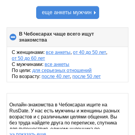
еще анкеты мужчин
В Чебоксарах чаще всего ищут
знакомства
click
to
collapse
С женщинами:
все анкеты
,
от 40 до 50 лет
,
contents
от 50 до 60 лет
С мужчинами:
все анкеты
По цели:
для серьезных отношений
По возрасту:
после 40 лет
,
после 50 лет
Онлайн-знакомства в Чебоксарах ищите на
RusDate. У нас есть мужчины и женщины разных
возрастов и с различными целями общения. Вы
без труда найдете друга по переписке, спутника
для путешествия, единомышленника по
>> показать еще
увлечению, партнера для длительных отношений и