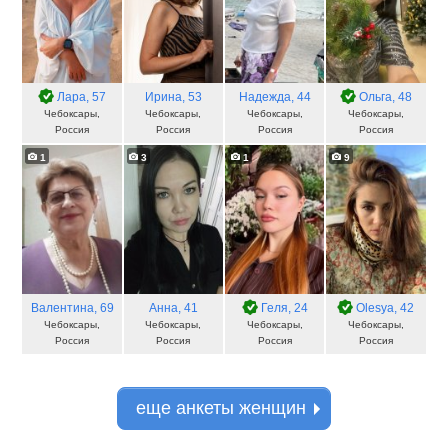
Лара
, 57
Ирина
, 53
Надежда
, 44
Ольга
, 48
Чебоксары,
Чебоксары,
Чебоксары,
Чебоксары,
Россия
Россия
Россия
Россия
1
3
1
9
Валентина
, 69
Анна
, 41
Геля
, 24
Olesya
, 42
Чебоксары,
Чебоксары,
Чебоксары,
Чебоксары,
Россия
Россия
Россия
Россия
еще анкеты женщин