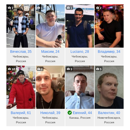
1
1
1
2
Вячеслав
, 35
Максим
, 24
Luciano
, 28
Владимир
, 34
Чебоксары,
Чебоксары,
Чебоксары,
Чебоксары,
Россия
Россия
Россия
Россия
12
2
3
5
Валерий
, 61
Николай
, 39
Евгений
, 44
Валентин
, 40
Чебоксары,
Чебоксары,
Канаш, Россия
Новочебоксарск,
Россия
Россия
Россия