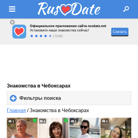
Официальное приложение сайта rusdate.net
Установите наши знакомства сейчас!
Скачать
(7248)
Знакомства в Чебоксарах
Фильтры поиска
click
to
expand
Главная
/
Знакомства в Чебоксарах
contents
3
4
1
3