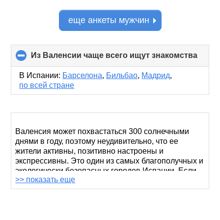
еще анкеты мужчин
Из Валенсии чаще всего ищут знакомства
click
to
colla
В Испании:
Барселона
,
Бильбао
,
Мадрид
,
conte
по всей стране
Валенсия может похвастаться 300 солнечными
днями в году, поэтому неудивительно, что ее
жители активны, позитивно настроены и
экспрессивны. Это один из самых благополучных и
экологически безопасных городов Испании. Если
>> показать еще
вы ищете русскоязычные знакомства в Валенсии,
портал RusDate предлагает широкий выбор
кандидатов для дружеских встреч и более
приватного общения.