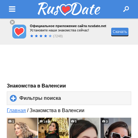
Официальное приложение сайта rusdate.net
Установите наши знакомства сейчас!
Скачать
(7248)
Знакомства в Валенсии
Фильтры поиска
click
to
expand
Главная
/
Знакомства в Валенсии
contents
1
14
5
3