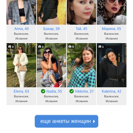
Anna
, 40
Бахар
, 39
Tati
, 45
Maрина
, 45
Валенсия,
Валенсия,
Валенсия,
Валенсия,
Испания
Испания
Испания
Испания
3
3
5
1
Elena
, 63
Nadia
, 55
Viktoriia
, 37
Katerina
, 42
Валенсия,
Валенсия,
Валенсия,
Валенсия,
Испания
Испания
Испания
Испания
еще анкеты женщин