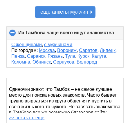
еще анкеты мужчин
Из Тамбова чаще всего ищут знакомства
click
to
collap
С женщинами
,
с мужчинами
conten
По городам:
Москва
,
Воронеж
,
Саратов
,
Липецк
,
Пенза
,
Саранск
,
Рязань
,
Тула
,
Курск
,
Калуга
,
Коломна
,
Обнинск
,
Серпухов
,
Белгород
Одиночки знают, что Тамбов – не самое лучшее
место для поиска новых знакомств. Часто бывает
трудно вырваться из круга общения и пустить в
свою жизнь кого-то чужого. Но завязать знакомства
в Тамбове все же возможно благодаря сайту
>> показать еще
RusDate.
Не робейте,
проходите регистрацию
и начинайте