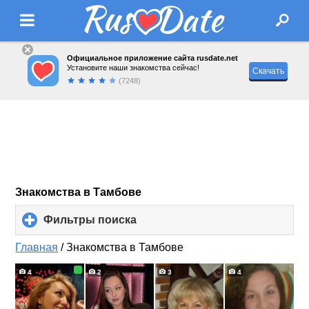
Официальное приложение сайта rusdate.net
Установите наши знакомства сейчас!
Скачать
(7248)
Знакомства в Тамбове
Фильтры поиска
click
to
expand
Главная
/
Знакомства в Тамбове
contents
4
2
3
4