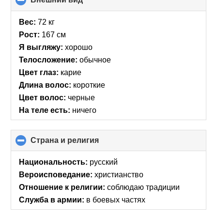
to
collapse
Вес:
72 кг
contents
Рост:
167 см
Я выгляжу:
хорошо
Телосложение:
обычное
Цвет глаз:
карие
Длина волос:
короткие
Цвет волос:
черные
На теле есть:
ничего
Страна и религия
click
to
collapse
Национальность:
русский
contents
Вероисповедание:
христианство
Отношение к религии:
соблюдаю традиции
Служба в армии:
в боевых частях