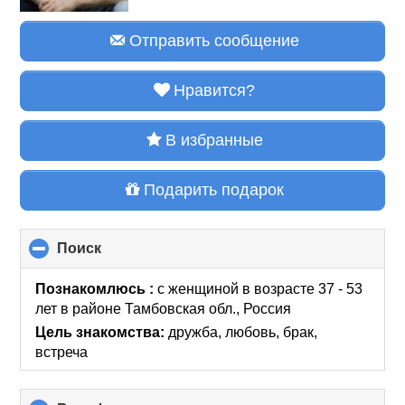
Отправить сообщение
Нравится?
В избранные
Подарить подарок
Поиск
click
to
collapse
Познакомлюсь :
с женщиной в возрасте 37 - 53
contents
лет
в районе
Тамбовская обл., Россия
Цель знакомства:
дружба, любовь, брак,
встреча