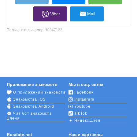
Viber
Mail
Пользователь номер:
10347122
Приложение знакомств
Мы в соц. сетях
О приложении знакомств
Facebook
Знакомства iOS
Instagram
Знакомства Android
Youtube
Чат бот знакомств
TikTok
Елена
Яндекс.Дзен
Rusdate.net
Наши партнеры