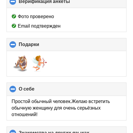
Верификация анкеты
click
to
collapse
Фото проверено
contents
Email подтвержден
Подарки
click
to
collapse
contents
О себе
click
to
collapse
Простой обычный человек.Желаю встретить
contents
обычную женщину для очень серьёзных
отношений!
Знакомства на других языках
click