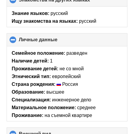
to
collapse
Знание языков:
русский
contents
Ищу знакомства на языках:
русский
Личные данные
click
to
collapse
Семейное положение:
разведен
contents
Наличие детей:
1
Проживание детей:
не со мной
Этнический тип:
европейский
Страна рождения:
Россия
Образование:
высшее
Специализация:
инженерное дело
Материальное положение:
среднее
Проживание:
на съемной квартире
Внешний вид
click