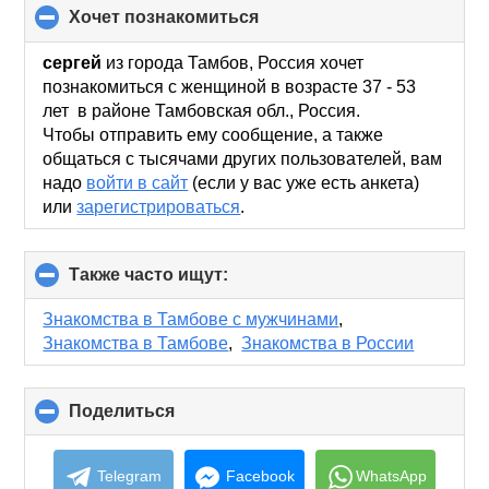
хочет познакомиться
click
to
collapse
сергей
из города Тамбов, Россия хочет
contents
познакомиться с женщиной в возрасте 37 - 53
лет в районе Тамбовская обл., Россия.
Чтобы отправить ему сообщение, а также
общаться с тысячами других пользователей, вам
надо
войти в сайт
(если у вас уже есть анкета)
или
зарегистрироваться
.
Также часто ищут:
click
to
collapse
Знакомства в Тамбове с мужчинами
,
contents
Знакомства в Тамбове
,
Знакомства в России
Поделиться
click
to
collapse
contents
Telegram
Facebook
WhatsApp