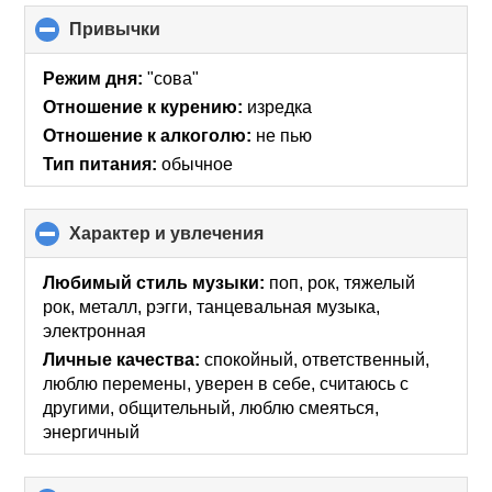
Привычки
click
to
collapse
Режим дня:
"сова"
contents
Отношение к курению:
изредка
Отношение к алкоголю:
не пью
Тип питания:
обычное
Характер и увлечения
click
to
collapse
Любимый стиль музыки:
поп, рок, тяжелый
contents
рок, металл, рэгги, танцевальная музыка,
электронная
Личные качества:
спокойный, ответственный,
люблю перемены, уверен в себе, считаюсь с
другими, общительный, люблю смеяться,
энергичный