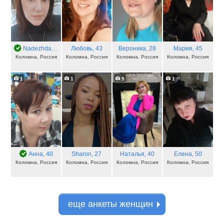
Nadezhda
, 37
Любовь
, 43
Вероника
, 28
Мария
, 45
Коломна, Россия
Коломна, Россия
Коломна, Россия
Коломна, Россия
1
1
9
1
Анна
, 40
Sharon
, 27
Наталья
, 40
Елена
, 50
Коломна, Россия
Коломна, Россия
Коломна, Россия
Коломна, Россия
еще анкеты женщин