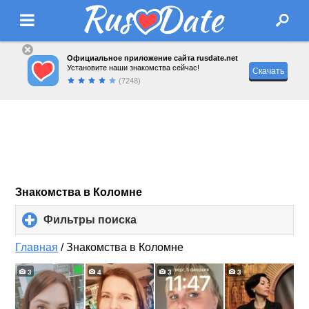
Официальное приложение сайта rusdate.net
Установите наши знакомства сейчас!
Скачать
(7248)
Знакомства в Коломне
Фильтры поиска
click
to
expand
Главная
/
Знакомства в Коломне
contents
3
4
3
3