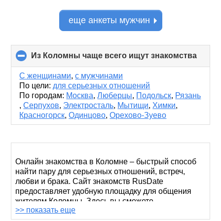
еще анкеты мужчин
Из Коломны чаще всего ищут знакомства
click
to
collap
С женщинами
,
с мужчинами
conte
По цели:
для серьезных отношений
По городам:
Москва
,
Люберцы
,
Подольск
,
Рязань
,
Серпухов
,
Электросталь
,
Мытищи
,
Химки
,
Красногорск
,
Одинцово
,
Орехово-Зуево
Онлайн знакомства в Коломне – быстрый способ
найти пару для серьезных отношений, встреч,
любви и брака. Сайт знакомств RusDate
предоставляет удобную площадку для общения
жителям Коломны. Здесь вы сможете
>> показать еще
познакомиться с одинокими людьми, которые хотят
избавиться от одиночества.