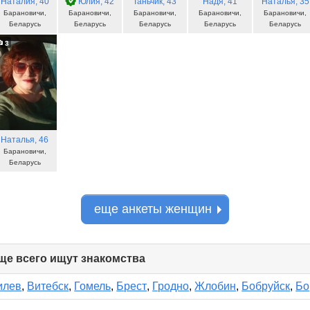
Наталия
, 40
Юлия
, 42
Таньчик
, 43
Надя
, 41
Наталья
, 35
Барановичи,
Барановичи,
Барановичи,
Барановичи,
Барановичи,
Беларусь
Беларусь
Беларусь
Беларусь
Беларусь
3
Наталья
, 46
Барановичи,
Беларусь
еще анкеты женщин
ще всего ищут знакомства
click
to
collapse
илев
,
Витебск
,
Гомель
,
Брест
,
Гродно
,
Жлобин
,
Бобруйск
,
Бо
contents