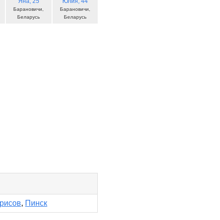
Яна
, 25
Юлия
, 44
Барановичи,
Барановичи,
Беларусь
Беларусь
рисов
,
Пинск