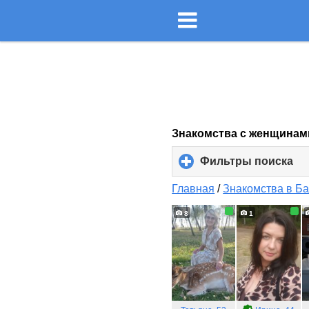
Знакомства с женщинам
Фильтры поиска
cli
to
ex
Главная
/
Знакомства в Б
co
8
1