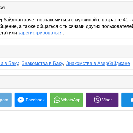
ся
click
to
collapse
ербайджан хочет познакомиться с мужчиной в возрасте 41 - 
contents
бщение, а также общаться с тысячами других пользователе
кета) или
зарегистрироваться
.
lick
o
ollapse
и в Баку
,
Знакомства в Баку
,
Знакомства в Азербайджане
ontents
e
s
gram
Facebook
WhatsApp
Viber