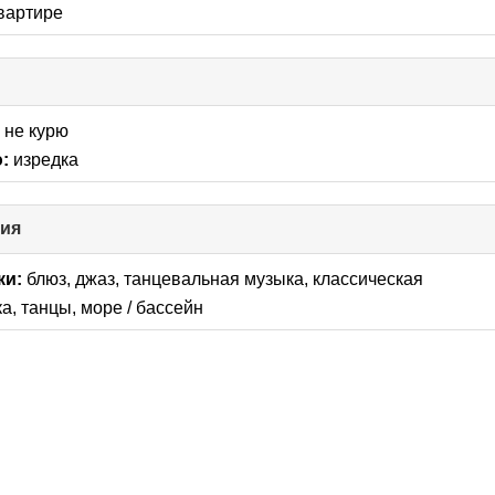
квартире
:
не курю
:
изредка
ния
click
to
collapse
ки:
блюз, джаз, танцевальная музыка, классическая
contents
ка, танцы, море / бассейн