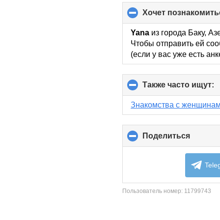
хочет познакомить
Yana
из города Баку, Аз
Чтобы отправить ей соо
(если у вас уже есть ан
Также часто ищут:
c
t
c
Знакомства с женщинам
c
Поделиться
click
to
collaps
content
Tele
Пользователь номер:
11799743