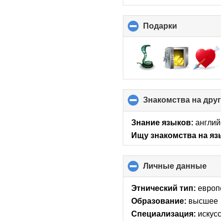
Подарки
click
to
collapse
contents
Знакомства на дру
Знание языков:
англий
Ищу знакомства на яз
Личные данные
clic
to
col
Этнический тип:
европ
con
Образование:
высшее
Специализация:
искусс