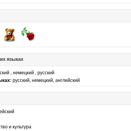
гих языках
click
to
collapse
ский , немецкий , русский
contents
ыках:
русский, немецкий, английский
k
lapse
ейский
tents
тво и культура