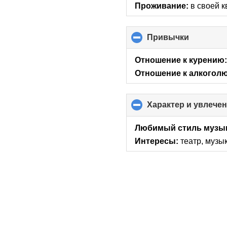
Проживание:
в своей 
Привычки
click
to
collapse
Отношение к курению
contents
Отношение к алкоголю
Характер и увлече
Любимый стиль музы
Интересы:
театр, музы