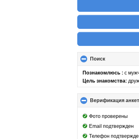
Поиск
click
to
collapse
Познакомлюсь :
с мужч
contents
Цель знакомства:
друж
Верификация анке
Фото проверены
Email подтвержден
Телефон подтвержде