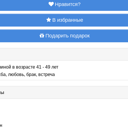
Нравится?
В избранные
Подарить подарок
иной в возрасте 41 - 49 лет
ба, любовь, брак, встреча
ты
click
to
collapse
contents
н