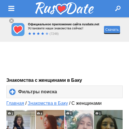
Официальное приложение сайта rusdate.net
Установите наши знакомства сейчас!
Скачать
(7248)
Знакомства с женщинами в Баку
Фильтры поиска
click
to
expand
Главная
/
Знакомства в Баку
/
С женщинами
contents
1
4
4
1