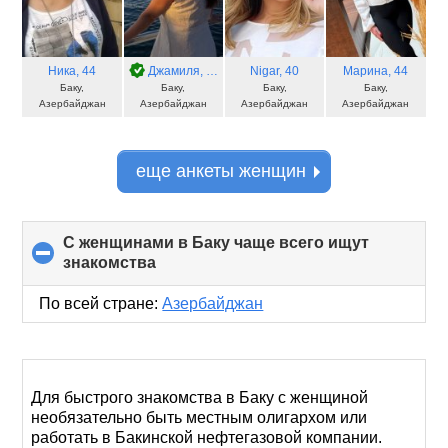
Ника
, 44
Джамиля
, 32
Nigar
, 40
Марина
, 44
Баку,
Баку,
Баку,
Баку,
Азербайджан
Азербайджан
Азербайджан
Азербайджан
еще анкеты женщин
С женщинами в Баку чаще всего ищут
знакомства
click
to
collapse
По всей стране:
Азербайджан
contents
Для быстрого знакомства в Баку с женщиной
необязательно быть местным олигархом или
работать в Бакинской нефтегазовой компании.