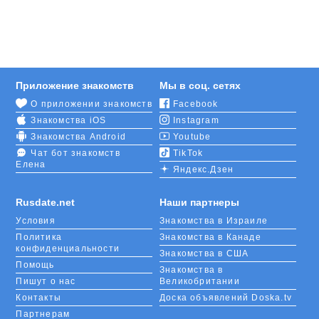
Приложение знакомств
Мы в соц. сетях
О приложении знакомств
Facebook
Знакомства iOS
Instagram
Знакомства Android
Youtube
Чат бот знакомств
TikTok
Елена
Яндекс.Дзен
Rusdate.net
Наши партнеры
Условия
Знакомства в Израиле
Политика
Знакомства в Канаде
конфиденциальности
Знакомства в США
Помощь
Знакомства в
Пишут о нас
Великобритании
Контакты
Доска объявлений Doska.tv
Партнерам