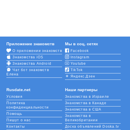
зарегистрированные кандидаты из Самары, кому
за 30. Это самая популярная возрастная
категория, потому что молодежь предпочитает
знакомиться оффлайн. У тридцатилетних людей
нет столько свободного времени, чтобы ходить по
клубам и барам, поэтому они оккупируют Интернет.
Приложение знакомств
Мы в соц. сетях
Как поет Верка Сердючка: «Даже если вам немного
О приложении знакомств
Facebook
за 30, есть надежда выйти замуж за принца».
Знакомства iOS
Instagram
Поэтому не упускайте своего шанса и
регистрируйтесь прямо сейчас. После
Знакомства Android
Youtube
создания анкеты
вы сможете воспользоваться
Чат бот знакомств
TikTok
Елена
всеми возможностями сайта, и ваше виртуальное
Яндекс.Дзен
общение станет удобным и интересным.
Rusdate.net
Наши партнеры
Условия
Знакомства в Израиле
Политика
Знакомства в Канаде
конфиденциальности
Знакомства в США
Помощь
Знакомства в
Пишут о нас
Великобритании
Контакты
Доска объявлений Doska.tv