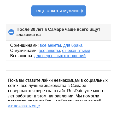
еще анкеты мужчин
После 30 лет в Самаре чаще всего ищут
знакомства
click
to
collapse
С женщинами:
все анкеты
,
для брака
contents
С мужчинами:
все анкеты
,
с неженатыми
Все анкеты:
для серьезных отношений
Пока вы ставите лайки незнакомцам в социальных
сетях, все лучшие знакомства в Самаре
совершаются через наш сайт. RusDate уже много
лет работает в этом направлении. Мы помогли
встретить свою любовь и обрести новых друзей
>> показать еще
нескольким тысячам самарцев. Попробуйте и вы.
На этой странице вам предлагаются