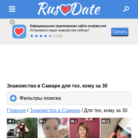
Официальное приложение сайта rusdate.net
Установите наши знакомства сейчас!
Скачать
(7248)
Знакомства в Самаре для тех, кому за 30
Фильтры поиска
click
to
expand
Главная
/
Знакомства в Самаре
/
Для тех, кому за 30
contents
3
1
1
11