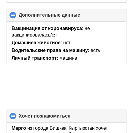
Дополнительные данные
click
to
collapse
Вакцинация от коронавируса:
не
contents
вакцинировалась/ся
Домашнее животное:
нет
Водительские права на машину:
есть
Личный транспорт:
машина
хочет познакомиться
click
to
collapse
Марго
из города Бишкек, Кыргызстан хочет