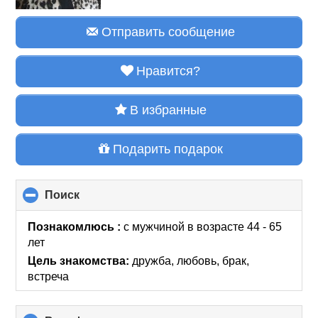
Отправить сообщение
Нравится?
В избранные
Подарить подарок
Поиск
click
to
collapse
Познакомлюсь :
с мужчиной в возрасте 44 - 65
contents
лет
Цель знакомства:
дружба, любовь, брак,
встреча