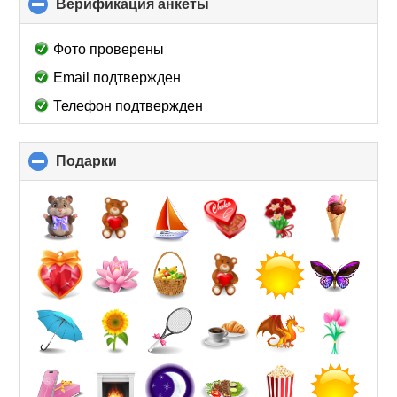
Верификация анкеты
click
to
collapse
Фото проверены
contents
Email подтвержден
Телефон подтвержден
Подарки
click
to
collapse
contents