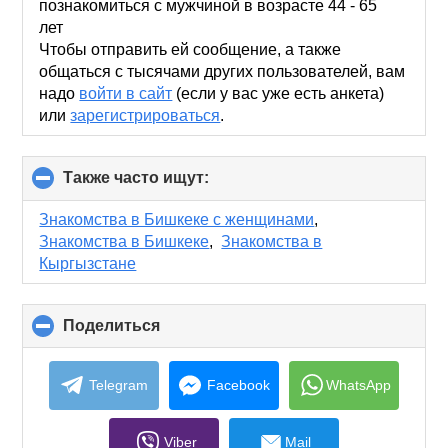
contents
познакомиться с мужчиной в возрасте 44 - 65
лет
Чтобы отправить ей сообщение, а также
общаться с тысячами других пользователей, вам
надо
войти в сайт
(если у вас уже есть анкета)
или
зарегистрироваться
.
Также часто ищут:
click
to
collapse
Знакомства в Бишкеке с женщинами
,
contents
Знакомства в Бишкеке
,
Знакомства в
Кыргызстане
Поделиться
click
to
collapse
contents
Telegram
Facebook
WhatsApp
Viber
Mail