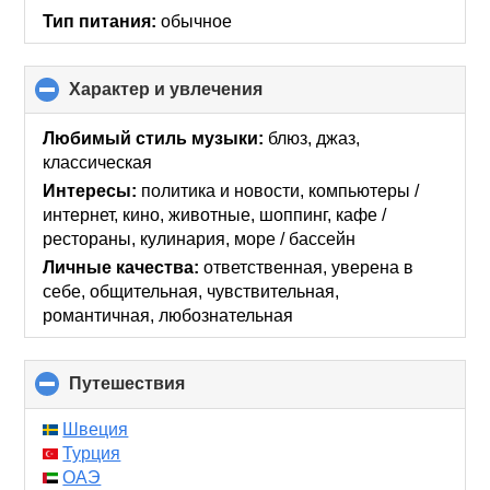
Тип питания:
обычное
Характер и увлечения
click
to
collapse
Любимый стиль музыки:
блюз, джаз,
contents
классическая
Интересы:
политика и новости, компьютеры /
интернет, кино, животные, шоппинг, кафе /
рестораны, кулинария, море / бассейн
Личные качества:
ответственная, уверена в
себе, общительная, чувствительная,
романтичная, любознательная
Путешествия
click
to
collapse
Швеция
contents
Турция
ОАЭ