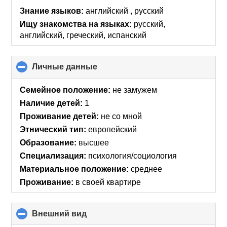
collapse
Знание языков:
английский , русский
contents
Ищу знакомства на языках:
русский,
английский, греческий, испанский
Личные данные
click
to
collapse
Семейное положение:
не замужем
contents
Наличие детей:
1
Проживание детей:
не со мной
Этнический тип:
европейский
Образование:
высшее
Специализация:
психология/социология
Материальное положение:
среднее
Проживание:
в своей квартире
Внешний вид
click
to