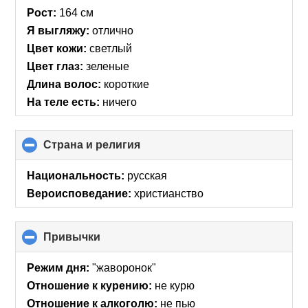
collapse
Рост:
164 см
contents
Я выгляжу:
отлично
Цвет кожи:
светлый
Цвет глаз:
зеленые
Длина волос:
короткие
На теле есть:
ничего
Страна и религия
click
to
collapse
Национальность:
русская
contents
Вероисповедание:
христианство
Привычки
click
to
collapse
Режим дня:
"жаворонок"
contents
Отношение к курению:
не курю
Отношение к алкоголю:
не пью