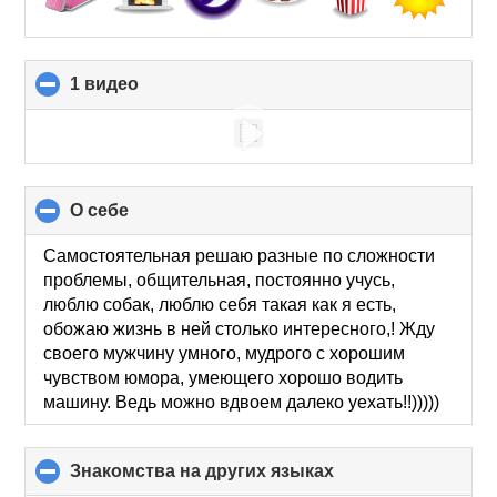
1 видео
click
to
collapse
contents
О себе
click
to
collapse
Самостоятельная решаю разные по сложности
contents
проблемы, общительная, постоянно учусь,
люблю собак, люблю себя такая как я есть,
обожаю жизнь в ней столько интересного,! Жду
своего мужчину умного, мудрого с хорошим
чувством юмора, умеющего хорошо водить
машину. Ведь можно вдвоем далеко уехать!!)))))
Знакомства на других языках
click
to