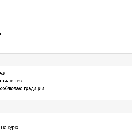
ые
ick
llapse
кая
ntents
стианство
соблюдаю традиции
:
не курю