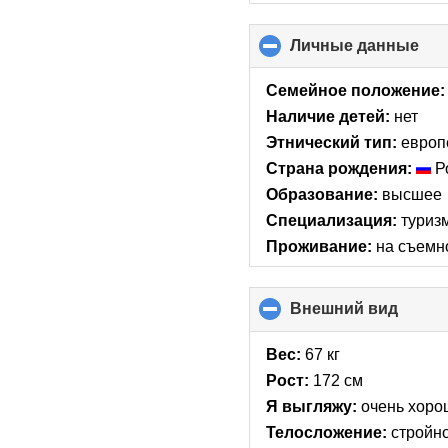
Личные данные
clic
to
col
Семейное положение:
con
Наличие детей:
нет
Этнический тип:
европ
Страна рождения:
Р
Образование:
высшее
Специализация:
туриз
Проживание:
на съемн
Внешний вид
click
to
collap
Вес:
67 кг
conte
Рост:
172 см
Я выгляжу:
очень хоро
Телосложение:
стройн