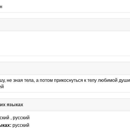
н
шу, не зная тела, а потом прикоснуться к телу любимой душ
ей
гих языках
click
to
collapse
ский , русский
contents
ыках:
русский