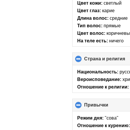
Цвет кожи:
светлый
Цвет глаз:
карие
Длина волос:
средние
Тип волос:
прямые
Цвет волос:
коричнев
На теле есть:
ничего
Страна и религия
cl
to
co
Национальность:
русс
co
Вероисповедание:
хри
Отношение к религии:
Привычки
click
to
collapse
Режим дня:
"сова"
contents
Отношение к курению