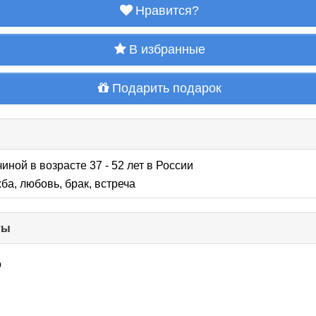
Нравится?
В избранные
Подарить подарок
иной в возрасте 37 - 52 лет
в России
ба, любовь, брак, встреча
ты
click
to
collapse
о
contents