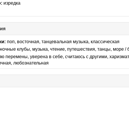
:
изредка
ния
click
to
collapse
ки:
поп, восточная, танцевальная музыка, классическая
contents
, ночные клубы, музыка, чтение, путешествия, танцы, море /
ю перемены, уверена в себе, считаюсь с другими, харизмат
ичная, любознательная
se
ts