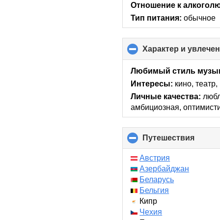
Отношение к алкоголю
Тип питания:
обычное
Характер и увлече
Любимый стиль музы
Интересы:
кино, театр
Личные качества:
любл
амбициозная, оптимист
Путешествия
click
to
collap
Австрия
conten
Азербайджан
Беларусь
Бельгия
Кипр
Чехия