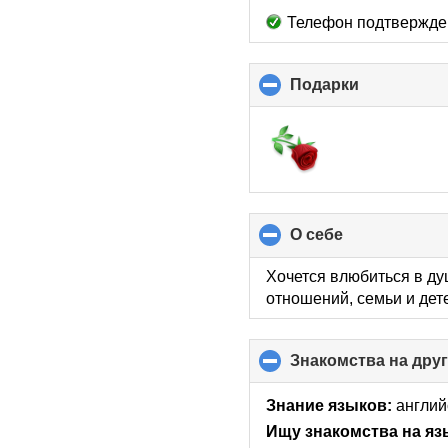
Телефон подтвержде
Подарки
click
to
collapse
contents
О себе
click
to
collapse
Хочется влюбиться в ду
contents
отношений, семьи и дет
Знакомства на дру
Знание языков:
англий
Ищу знакомства на яз