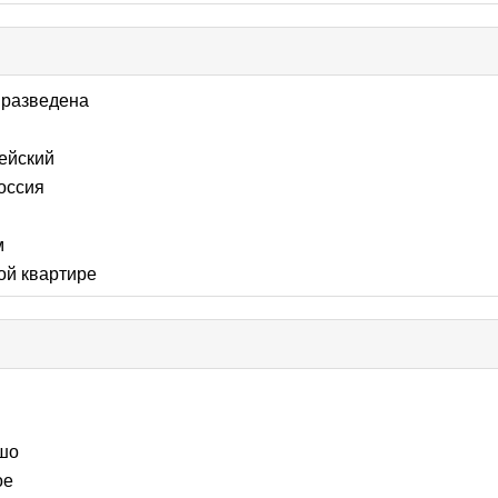
k
lapse
разведена
tents
ейский
оссия
м
ой квартире
se
nts
шо
ое