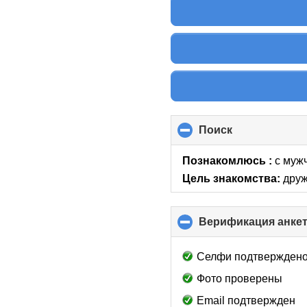
Поиск
click
to
collapse
Познакомлюсь :
с мужч
contents
Цель знакомства:
друж
Верификация анке
Селфи подтвержден
Фото проверены
Email подтвержден