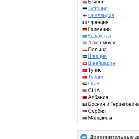
Египет
Эстония
Финляндия
Франция
Германия
Казахстан
Люксембург
Польша
Швеция
Швейцария
Тунис
Турция
ОАЭ
США
Албания
Босния и Герцеговин
Сербия
Мальдивы
Дополнительные д