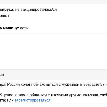
to
collapse
вируса:
не вакцинировалась/ся
contents
кошка
а машину:
есть
ся
click
to
collapse
ра, Россия хочет познакомиться с мужчиной в возрасте 37 -
contents
бщение, а также общаться с тысячами других пользователе
кета) или
зарегистрироваться
.