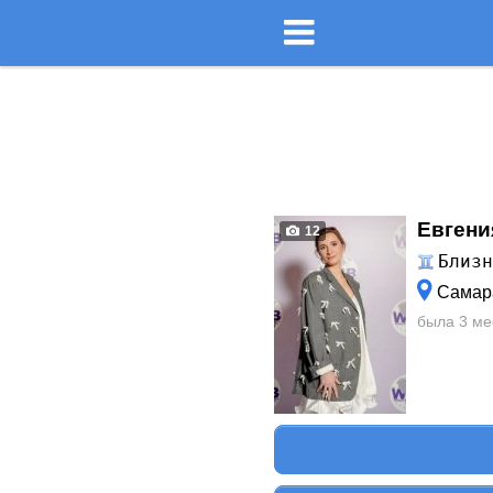
Евгени
12
Близ
Самар
была 3 ме