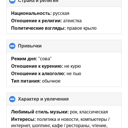
Страна и религия
click
to
collapse
Национальность:
русская
contents
Отношение к религии:
атеистка
Политические взгляды:
правое крыло
Привычки
click
to
collapse
Режим дня:
"сова"
contents
Отношение к курению:
не курю
Отношение к алкоголю:
не пью
Тип питания:
обычное
Характер и увлечения
click
to
collapse
Любимый стиль музыки:
рок, классическая
contents
Интересы:
политика и новости, компьютеры /
интернет, шоппинг, кафе / рестораны, чтение,