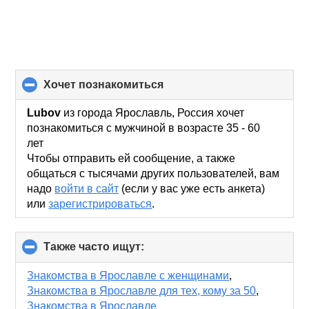
хочет познакомиться
click
to
collapse
Lubov
из города Ярославль, Россия хочет
contents
познакомиться с мужчиной в возрасте 35 - 60
лет
Чтобы отправить ей сообщение, а также
общаться с тысячами других пользователей, вам
надо
войти в сайт
(если у вас уже есть анкета)
или
зарегистрироваться
.
Также часто ищут:
click
to
collapse
Знакомства в Ярославле с женщинами
,
contents
Знакомства в Ярославле для тех, кому за 50
,
Знакомства в Ярославле