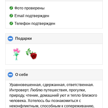
to
collapse
Фото проверены
contents
Email подтвержден
Телефон подтвержден
Подарки
click
to
collapse
contents
О себе
click
to
collapse
Уравновешенная, сдержанная, ответственная.
contents
Интроверт. Люблю путешествия, прогулки,
природу, чтение, домашний уют и тепло близкого
человека. Хотелось бы познакомиться с
неконфликтным, способным к сопереживанию,