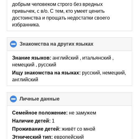
добрым человеком строго без вредных
привычек, с в/о. С тем, кто умеет ценить
достоинства и прощать недостатки своего
избранника.
Знакомства на других языках
click
to
collapse
Знание языков:
английский , итальянский ,
contents
немецкий , русский
Ищу знакомства на языках:
русский, немецкий,
английский
Личные данные
click
to
collapse
Семейное положение:
не замужем
contents
Наличие детей:
1
Проживание детей:
живёт со мной
Этнический тип:
европейский