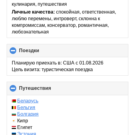
кулинария, путешествия
Личные качества:
спокойная, ответственная,
люблю перемены, интроверт, склонна к
компромиссам, консерватор, романтичная,
любознательная
Поездки
click
to
collapse
Планирую приехать в: США c 01.08.2026
contents
Цель визита: туристическая поездка
Путешествия
click
to
collapse
Беларусь
contents
Бельгия
Болгария
Кипр
Египет
Эстония