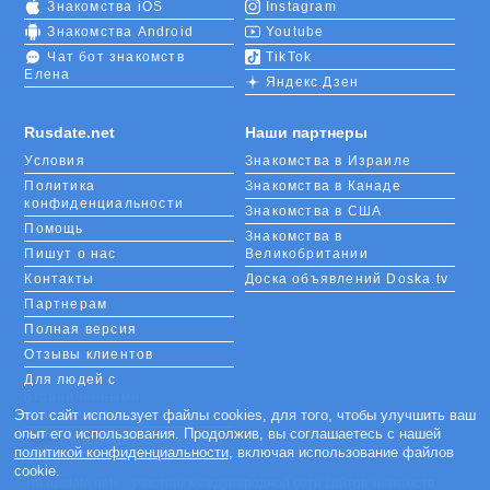
Знакомства iOS
Instagram
Знакомства Android
Youtube
Чат бот знакомств
TikTok
Елена
Яндекс.Дзен
Rusdate.net
Наши партнеры
Условия
Знакомства в Израиле
Политика
Знакомства в Канаде
конфиденциальности
Знакомства в США
Помощь
Знакомства в
Пишут о нас
Великобритании
Контакты
Доска объявлений Doska.tv
Партнерам
Полная версия
Отзывы клиентов
Для людей с
ограниченными
возможностями
Этот сайт использует файлы cookies, для того, чтобы улучшить ваш
опыт его использования. Продолжив, вы соглашаетесь с нашей
Languages
политикой конфиденциальности
, включая использование файлов
cookie.
«m.rusdate.net» - участник международной сети сайтов знакомств,