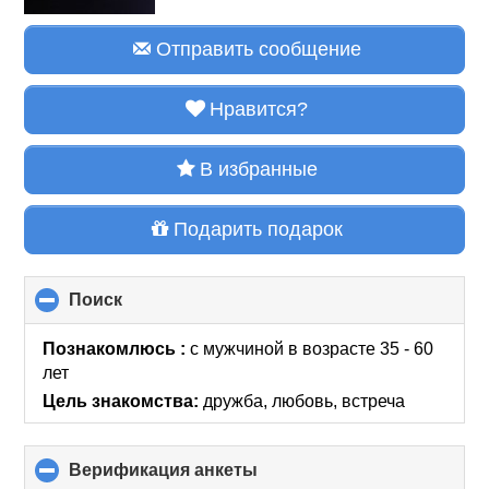
Отправить сообщение
Нравится?
В избранные
Подарить подарок
Поиск
click
to
collapse
Познакомлюсь :
с мужчиной в возрасте 35 - 60
contents
лет
Цель знакомства:
дружба, любовь, встреча
Верификация анкеты
click