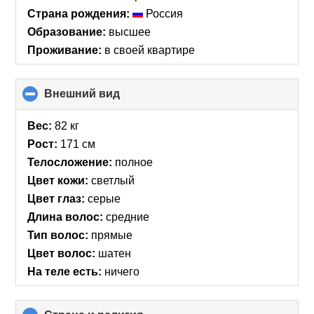
Страна рождения:
Россия
Образование:
высшее
Проживание:
в своей квартире
Внешний вид
click
to
collapse
Вес:
82 кг
contents
Рост:
171 см
Телосложение:
полное
Цвет кожи:
светлый
Цвет глаз:
серые
Длина волос:
средние
Тип волос:
прямые
Цвет волос:
шатен
На теле есть:
ничего