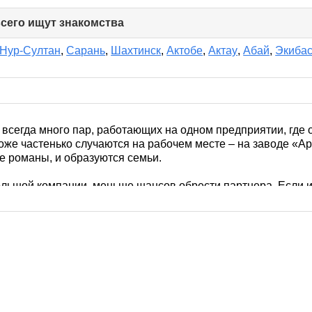
всего ищут знакомства
click
to
collapse
Нур-Султан
,
Сарань
,
Шахтинск
,
Актобе
,
Актау
,
Абай
,
Экибас
contents
сегда много пар, работающих на одном предприятии, где о
оже частенько случаются на рабочем месте – на заводе «А
е романы, и образуются семьи.
ебольшой компании, меньше шансов обрести партнера. Если и
убов и вечеринок, то пару минут для регистрации на RusDat
комств в Темиртау и по всему Казахстану. Вам понравится и
 фотографии реальные. А первое впечатление всегда склад
информацию, которую пользователь указывает на своей стр
вашими, почему бы не написать? Или поставьте лайк для на
Чем выше активность, тем больше шансов начать общение,