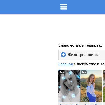
Знакомства в Темиртау
Фильтры поиска
cli
to
ex
Главная
/
Знакомства в Т
co
1
1