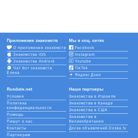
Жители Балхаша могут рассмотреть своих
потенциальных друзей или партнеров прямо на
этой странице. Все это ваши земляки, которые уже
находятся в активном поиске. Заведите аккаунт,
чтобы начать общаться.
Приложение знакомств
Мы в соц. сетях
Если никто не откликается на ваши сообщения,
О приложении знакомств
Facebook
возможно, дело в анкете. Она недостаточно
Знакомства iOS
Instagram
полноценная, людям не хватает информации.
Поучаствуйте в опросах, чтобы наполнить
Знакомства Android
Youtube
страничку любопытными фактами из своей жизни.
Чат бот знакомств
TikTok
Елена
Яндекс.Дзен
На RusDate начинаются виртуальные знакомства в
Балхаше. Но их всегда можно продолжить,
Rusdate.net
Наши партнеры
встретившись по-настоящему. Живые эмоции
Условия
Знакомства в Израиле
гораздо интереснее смайликов и красивых слов,
Политика
Знакомства в Канаде
поэтому приглашайте своего нового знакомого в
конфиденциальности
Знакомства в США
ресторан Diem или на прогулку в парк 30-летия
Помощь
ВЛКСМ.
Знакомства в
Пишут о нас
Великобритании
Контакты
Доска объявлений Doska.tv
Партнерам