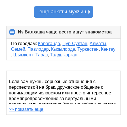
еще анкеты мужчин
Из Балхаша чаще всего ищут знакомства
click
to
collap
По городам:
Караганда
,
Нур-Султан
,
Алматы
,
conten
Семей
,
Павлодар
,
Кызылорда
,
Туркестан
,
Кентау
,
Шымкент
,
Тараз
,
Талдыкорган
Если вам нужны серьезные отношения с
перспективой на брак, дружеское общение с
понимающим человеком или просто интересное
времяпрепровождение за виртуальными
переписками, регистрируйтесь на сайте знакомств
>> показать еще
RusDate. Здесь каждый найдет для себя то, что ему
нужно. Возраст, национальность и даже семейное
положение не имеют значения.