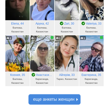
Elena
, 44
Аруна
, 42
Zari
, 30
Valeriya
, 33
Балхаш,
Балхаш,
Балхаш,
Балхаш,
Казахстан
Казахстан
Казахстан
Казахстан
2
2
1
1
Ксения
, 35
Анастасия
, 45
Айгерім
, 33
Екатерина
, 35
Балхаш,
Караганда,
Тараз, Казахстан
Караганда,
Казахстан
Казахстан
Казахстан
еще анкеты женщин