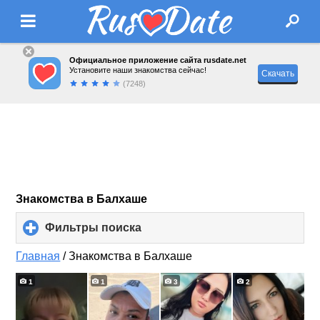
Официальное приложение сайта rusdate.net
Установите наши знакомства сейчас!
Скачать
(7248)
Знакомства в Балхаше
Фильтры поиска
click
to
expand
Главная
/
Знакомства в Балхаше
contents
1
1
3
2