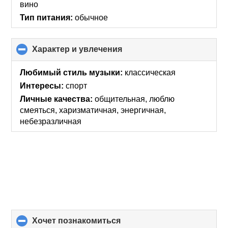
вино
Тип питания:
обычное
Характер и увлечения
click
to
collapse
Любимый стиль музыки:
классическая
contents
Интересы:
спорт
Личные качества:
общительная, люблю
смеяться, харизматичная, энергичная,
небезразличная
хочет познакомиться
click