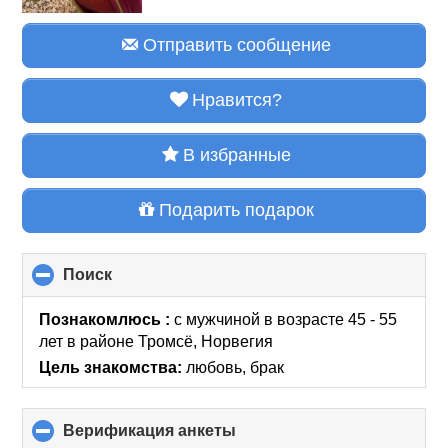
Отправить сообщение
Нравится?
В избранные
Подарить подарок
Поиск
click
to
collapse
Познакомлюсь :
с мужчиной в возрасте 45 - 55
contents
лет
в районе
Тромсё, Норвегия
Цель знакомства:
любовь, брак
Верификация анкеты
click