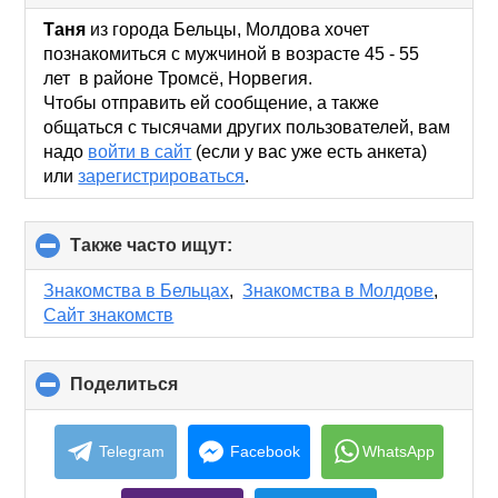
to
collapse
Таня
из города Бельцы, Молдова хочет
contents
познакомиться с мужчиной в возрасте 45 - 55
лет в районе Тромсё, Норвегия.
Чтобы отправить ей сообщение, а также
общаться с тысячами других пользователей, вам
надо
войти в сайт
(если у вас уже есть анкета)
или
зарегистрироваться
.
Также часто ищут:
click
to
collapse
Знакомства в Бельцах
,
Знакомства в Молдове
,
contents
Сайт знакомств
Поделиться
click
to
collapse
contents
Telegram
Facebook
WhatsApp