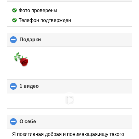
to
collapse
Фото проверены
contents
Телефон подтвержден
Подарки
click
to
collapse
contents
1 видео
click
to
collapse
contents
О себе
click
to
collapse
Я позитивная добрая и понимающая.ищу такого