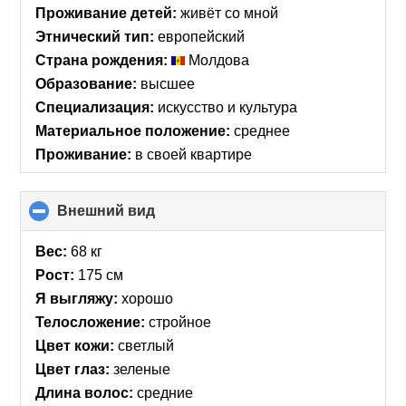
Проживание детей:
живёт со мной
Этнический тип:
европейский
Страна рождения:
Молдова
Образование:
высшее
Специализация:
искусство и культура
Материальное положение:
среднее
Проживание:
в своей квартире
Внешний вид
click
to
collapse
Вес:
68 кг
contents
Рост:
175 см
Я выгляжу:
хорошо
Телосложение:
стройное
Цвет кожи:
светлый
Цвет глаз:
зеленые
Длина волос:
средние