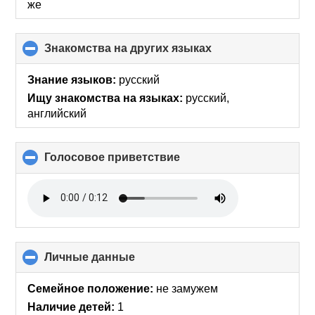
contents
же
Знакомства на других языках
click
to
collapse
Знание языков:
русский
contents
Ищу знакомства на языках:
русский,
английский
Голосовое приветствие
click
to
collapse
contents
Личные данные
click
to
collapse
Семейное положение:
не замужем
contents
Наличие детей:
1