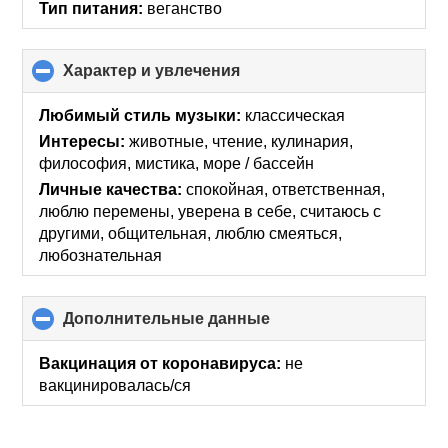
Тип питания:
веганство
Характер и увлечения
click
to
collapse
Любимый стиль музыки:
классическая
contents
Интересы:
животные, чтение, кулинария,
философия, мистика, море / бассейн
Личные качества:
спокойная, ответственная,
люблю перемены, уверена в себе, считаюсь с
другими, общительная, люблю смеяться,
любознательная
Дополнительные данные
click
to
collapse
Вакцинация от коронавируса:
не
contents
вакцинировалась/ся