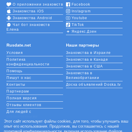
О приложении знакомств
Facebook
Знакомства iOS
Instagram
Знакомства Android
Youtube
Чат бот знакомств
TikTok
Елена
Яндекс.Дзен
Rusdate.net
Наши партнеры
Условия
Знакомства в Израиле
Политика
Знакомства в Канаде
конфиденциальности
Знакомства в США
Помощь
Знакомства в
Пишут о нас
Великобритании
Контакты
Доска объявлений Doska.tv
Партнерам
Полная версия
Отзывы клиентов
Для людей с
ограниченными
возможностями
Этот сайт использует файлы cookies, для того, чтобы улучшить ваш
опыт его использования. Продолжив, вы соглашаетесь с нашей
Languages
политикой конфиденциальности
, включая использование файлов