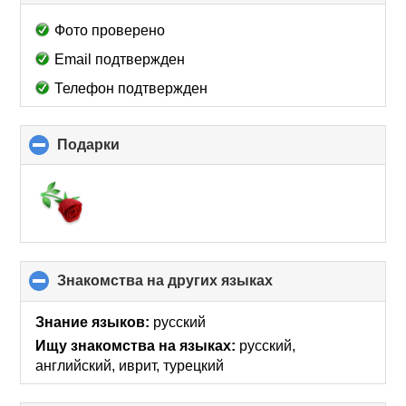
to
collapse
Фото проверено
contents
Email подтвержден
Телефон подтвержден
Подарки
click
to
collapse
contents
Знакомства на других языках
click
to
collapse
Знание языков:
русский
contents
Ищу знакомства на языках:
русский,
английский, иврит, турецкий