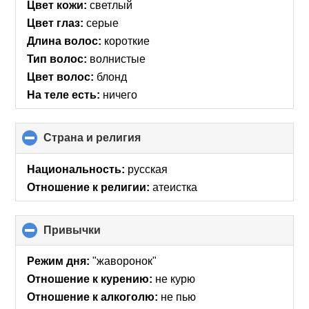
Цвет кожи:
светлый
Цвет глаз:
серые
Длина волос:
короткие
Тип волос:
волнистые
Цвет волос:
блонд
На теле есть:
ничего
Страна и религия
click
to
collapse
Национальность:
русская
contents
Отношение к религии:
атеистка
Привычки
click
to
collapse
Режим дня:
"жаворонок"
contents
Отношение к курению:
не курю
Отношение к алкоголю:
не пью