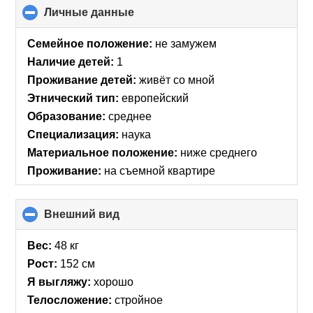
Личные данные
click
to
collapse
Семейное положение:
не замужем
contents
Наличие детей:
1
Проживание детей:
живёт со мной
Этнический тип:
европейский
Образование:
среднее
Специализация:
наука
Материальное положение:
ниже среднего
Проживание:
на съемной квартире
Внешний вид
click
to
collapse
Вес:
48 кг
contents
Рост:
152 см
Я выгляжу:
хорошо
Телосложение:
стройное