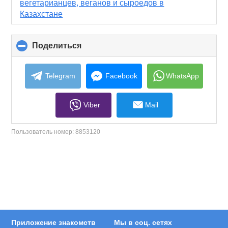
вегетарианцев, веганов и сыроедов в
Казахстане
Поделиться
click
to
collapse
contents
Telegram
Facebook
WhatsApp
Viber
Mail
Пользователь номер:
8853120
Приложение знакомств
Мы в соц. сетях