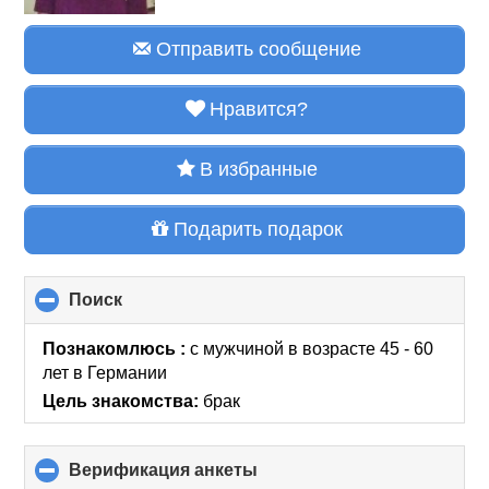
Отправить сообщение
Нравится?
В избранные
Подарить подарок
Поиск
click
to
collapse
Познакомлюсь :
с мужчиной в возрасте 45 - 60
contents
лет
в Германии
Цель знакомства:
брак
Верификация анкеты
click