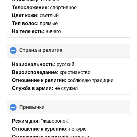
Телосложение:
спортивное
Цвет кожи:
светлый
Тип волос:
прямые
На теле есть:
ничего
Страна и религия
click
to
collapse
Национальность:
русский
contents
Вероисповедание:
христианство
Отношение к религии:
соблюдаю традиции
Служба в армии:
не служил
Привычки
click
to
collapse
Режим дня:
"жаворонок"
contents
Отношение к курению:
не курю
Отношение к алкоголю:
изредка