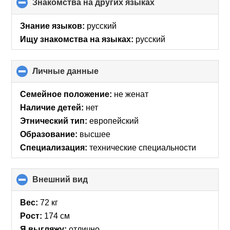
Знакомства на других языках
click
to
collapse
Знание языков:
русский
contents
Ищу знакомства на языках:
русский
Личные данные
click
to
collapse
Семейное положение:
не женат
contents
Наличие детей:
нет
Этнический тип:
европейский
Образование:
высшее
Специализация:
технические специальности
Внешний вид
click
to
collapse
Вес:
72 кг
contents
Рост:
174 см
Я выгляжу:
отлично