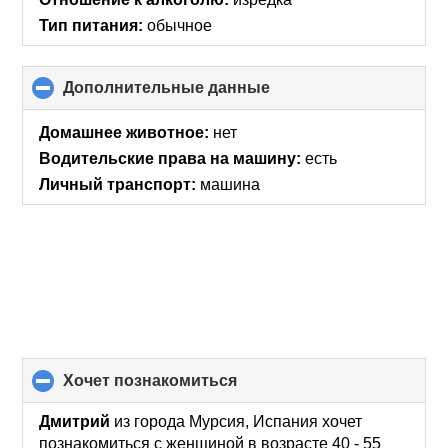
Тип питания:
обычное
Дополнительные данные
click
to
collapse
Домашнее животное:
нет
contents
Водительские права на машину:
есть
Личный транспорт:
машина
хочет познакомиться
click
to
collapse
Дмитрий
из города Мурсия, Испания хочет
contents
познакомиться с женщиной в возрасте 40 - 55