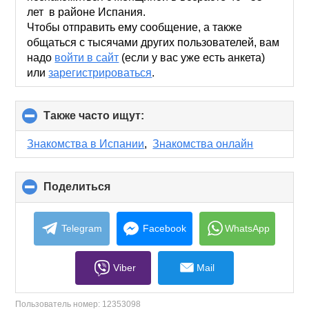
лет в районе Испания.
Чтобы отправить ему сообщение, а также
общаться с тысячами других пользователей, вам
надо
войти в сайт
(если у вас уже есть анкета)
или
зарегистрироваться
.
Также часто ищут:
click
to
collapse
Знакомства в Испании
,
Знакомства онлайн
contents
Поделиться
click
to
collapse
contents
Telegram
Facebook
WhatsApp
Viber
Mail
Пользователь номер:
12353098