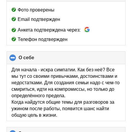
to
collapse
Фото проверены
contents
Email подтвержден
Анкета подтверждена через:
Телефон подтвержден
О себе
click
to
collapse
Для начала - искра симпатии. Как без неё? Все
contents
мы тут со своими привычками, достоинствами и
недостатками. Для создания семьи надо с чем-то
смириться, идти на компромиссы, но только до
определённого предела.
Когда найдутся общие темы для разговоров за
ужином после работы, появится шанс найти
общую цель в жизни.