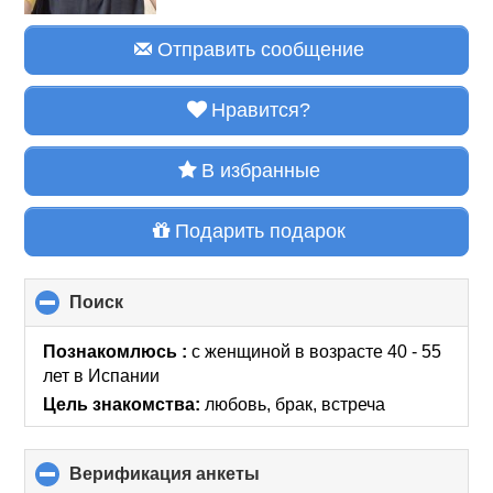
Отправить сообщение
Нравится?
В избранные
Подарить подарок
Поиск
click
to
collapse
Познакомлюсь :
с женщиной в возрасте 40 - 55
contents
лет
в Испании
Цель знакомства:
любовь, брак, встреча
Верификация анкеты
click