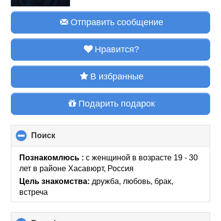
Отправить сообщение
Нравится?
В избранные
Подарить подарок
Поиск
click
to
collapse
Познакомлюсь :
с женщиной в возрасте 19 - 30
contents
лет
в районе
Хасавюрт, Россия
Цель знакомства:
дружба, любовь, брак,
встреча