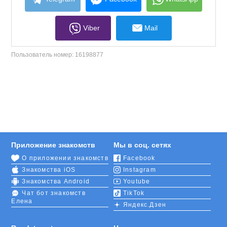
Viber
Mail
Пользователь номер:
16198877
Приложение знакомств
Мы в соц. сетях
О приложении знакомств
Facebook
Знакомства iOS
Instagram
Знакомства Android
Youtube
Чат бот знакомств
TikTok
Елена
Яндекс.Дзен