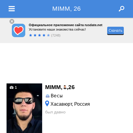
MIMM, 26
Официальное приложение сайта rusdate.net
Установите наши знакомства сейчас!
Скачать
(7248)
MIMM,
,
26
1
Весы
Хасавюрт, Россия
был давно