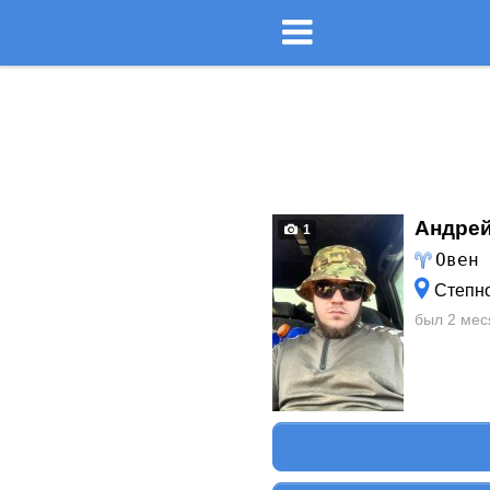
Андрей
1
Овен
Степно
был 2 мес