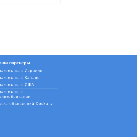
аши партнеры
накомства в Израиле
накомства в Канаде
накомства в США
накомства в
еликобритании
оска объявлений Doska.tv