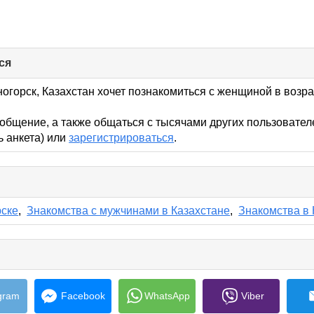
ся
click
to
collapse
огорск, Казахстан хочет познакомиться с женщиной в возрас
contents
общение, а также общаться с тысячами других пользовател
ь анкета) или
зарегистрироваться
.
lick
o
ollapse
рске
,
Знакомства с мужчинами в Казахстане
,
Знакомства в 
ontents
e
s
gram
Facebook
WhatsApp
Viber