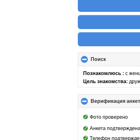
Поиск
click
to
collapse
Познакомлюсь :
с жен
contents
Цель знакомства:
друж
Верификация анке
Фото проверено
Анкета подтверждена
Телефон подтвержде