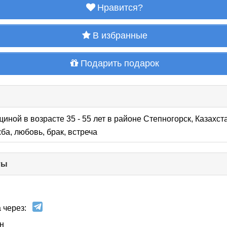
Нравится?
В избранные
Подарить подарок
щиной в возрасте 35 - 55 лет
в районе
Степногорск, Казахст
ба, любовь, брак, встреча
ты
click
to
collapse
contents
 через:
н