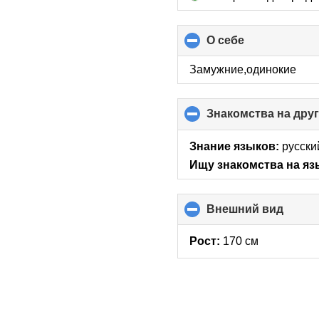
О себе
click
to
collapse
Замужние,одинокие
contents
Знакомства на дру
Знание языков:
русски
Ищу знакомства на яз
Внешний вид
click
to
collap
Рост:
170 см
conte