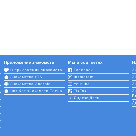
Приложение знакомств
Мы в соц. сетях
Н
О приложении знакомств
Facebook
З
Знакомства iOS
Instagram
З
Знакомства Android
Youtube
З
Чат бот знакомств Елена
TikTok
З
В
Яндекс.Дзен
Д