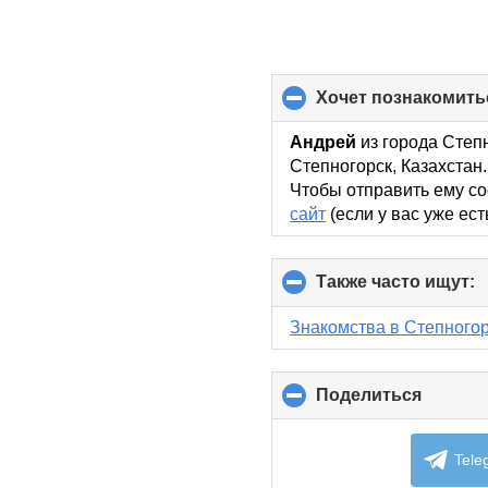
хочет познакомить
Андрей
из города Степн
Степногорск, Казахстан.
Чтобы отправить ему со
сайт
(если у вас уже ест
Также часто ищут:
c
t
c
Знакомства в Степного
c
Поделиться
click
to
collaps
content
Tele