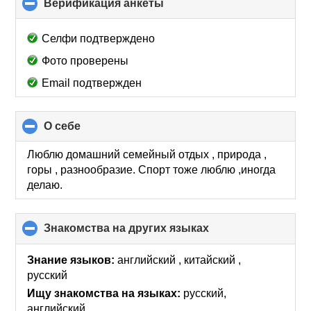
Верификация анкеты
click
to
collapse
Селфи подтверждено
contents
Фото проверены
Email подтвержден
О себе
click
to
collapse
Люблю домашний семейный отдых , природа ,
contents
горы , разнообразие. Спорт тоже люблю ,иногда
делаю.
Знакомства на других языках
click
to
collapse
Знание языков:
английский , китайский ,
contents
русский
Ищу знакомства на языках:
русский,
английский