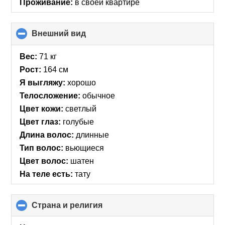
Проживание:
в своей квартире
Внешний вид
click
to
collapse
Вес:
71 кг
contents
Рост:
164 см
Я выгляжу:
хорошо
Телосложение:
обычное
Цвет кожи:
светлый
Цвет глаз:
голубые
Длина волос:
длинные
Тип волос:
вьющиеся
Цвет волос:
шатен
На теле есть:
тату
Страна и религия
click
to