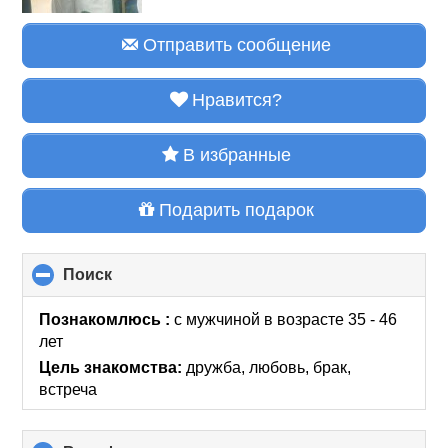
Отправить сообщение
Нравится?
В избранные
Подарить подарок
Поиск
click
to
collapse
Познакомлюсь :
с мужчиной в возрасте 35 - 46
contents
лет
Цель знакомства:
дружба, любовь, брак,
встреча