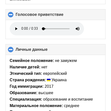
Голосовое приветствие
click
to
collapse
contents
Личные данные
click
to
collapse
Семейное положение:
не замужем
contents
Наличие детей:
нет
Этнический тип:
европейский
Страна рождения:
Украина
Год иммиграции:
2017
Образование:
высшее
Специализация:
образование и воспитание
Материальное положение:
среднее