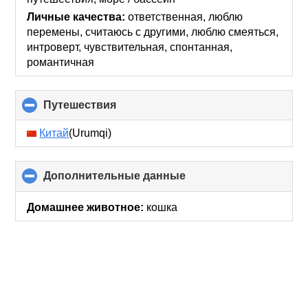
Личные качества:
ответственная, люблю
перемены, считаюсь с другими, люблю смеяться,
интроверт, чувствительная, спонтанная,
романтичная
Путешествия
click
to
collapse
Китай
(Urumqi)
contents
Дополнительные данные
click
to
collapse
Домашнее животное:
кошка
contents