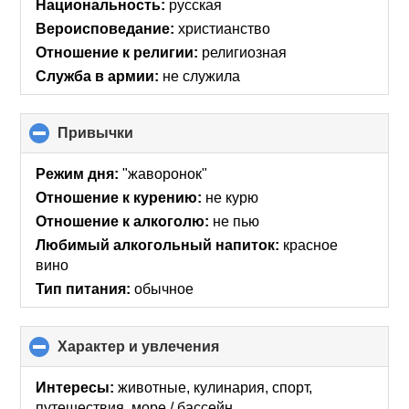
collapse
Национальность:
русская
contents
Вероисповедание:
христианство
Отношение к религии:
религиозная
Служба в армии:
не служила
Привычки
click
to
collapse
Режим дня:
"жаворонок"
contents
Отношение к курению:
не курю
Отношение к алкоголю:
не пью
Любимый алкогольный напиток:
красное
вино
Тип питания:
обычное
Характер и увлечения
click
to
collapse
Интересы:
животные, кулинария, спорт,
contents
путешествия, море / бассейн