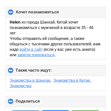
хочет познакомиться
click
to
collapse
Helen
из города Шанхай, Китай хочет
contents
познакомиться с мужчиной в возрасте 35 - 46
лет
Чтобы отправить ей сообщение, а также
общаться с тысячами других пользователей, вам
надо
войти в сайт
(если у вас уже есть анкета)
или
зарегистрироваться
.
Также часто ищут:
click
to
collapse
Знакомства в Шанхае
,
Знакомства в Китае
,
contents
Знакомства
Поделиться
click
to