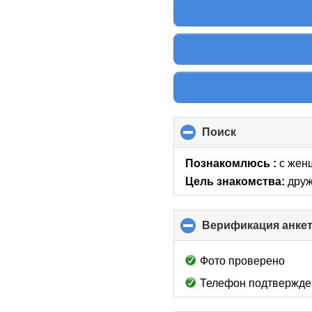
Поиск
click
to
collapse
Познакомлюсь :
с жен
contents
Цель знакомства:
друж
Верификация анке
Фото проверено
Телефон подтвержде