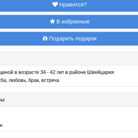
Нравится?
В избранные
Подарить подарок
щиной в возрасте 34 - 42 лет
в районе
Швейцария
ба, любовь, брак, встреча
ты
click
to
collapse
contents
н