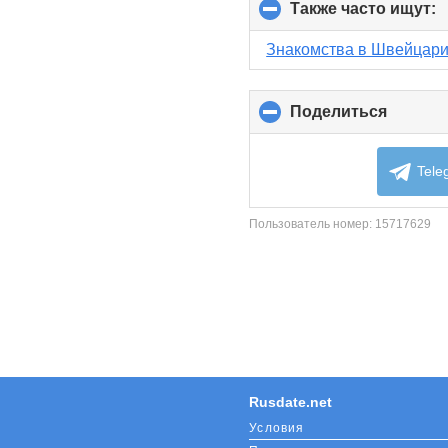
Также часто ищут:
c
t
c
Знакомства в Швейцар
c
Поделиться
click
to
collaps
content
Tele
Пользователь номер:
15717629
Rusdate.net
Условия