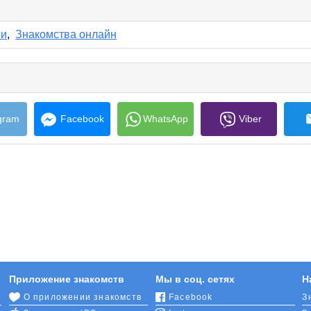
lick
o
ollapse
ии
,
Знакомства онлайн
ontents
e
s
gram
Facebook
WhatsApp
Viber
Приложение знакомств
Мы в соц. сетях
Н
О приложении знакомств
Facebook
З