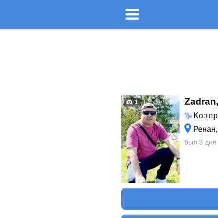
Zadran
1
Козе
Ренан
был 3 дня