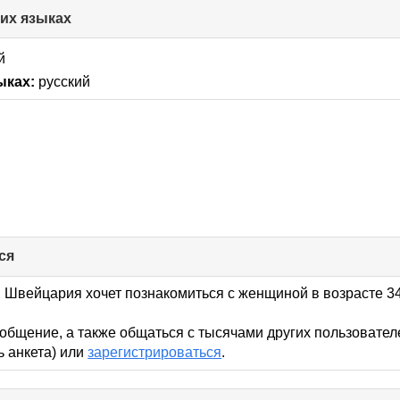
гих языках
click
to
collapse
й
contents
ыках:
русский
ся
click
to
collapse
, Швейцария хочет познакомиться с женщиной в возрасте 34
contents
общение, а также общаться с тысячами других пользовател
ь анкета) или
зарегистрироваться
.