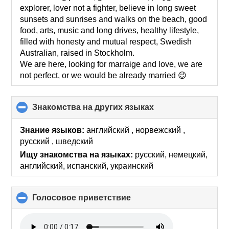
contents
explorer, lover not a fighter, believe in long sweet
sunsets and sunrises and walks on the beach, good
food, arts, music and long drives, healthy lifestyle,
filled with honesty and mutual respect, Swedish
Australian, raised in Stockholm.
We are here, looking for marraige and love, we are
not perfect, or we would be already married 😉
Знакомства на других языках
click
to
collapse
Знание языков:
английский , норвежский ,
contents
русский , шведский
Ищу знакомства на языках:
русский, немецкий,
английский, испанский, украинский
Голосовое приветствие
click
to
collapse
contents