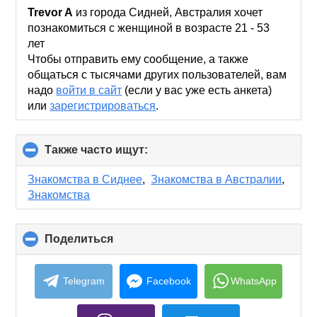
collapse
Trevor A
из города Сидней, Австралия хочет
contents
познакомиться с женщиной в возрасте 21 - 53
лет
Чтобы отправить ему сообщение, а также
общаться с тысячами других пользователей, вам
надо
войти в сайт
(если у вас уже есть анкета)
или
зарегистрироваться
.
Также часто ищут:
click
to
collapse
Знакомства в Сиднее
,
Знакомства в Австралии
,
contents
Знакомства
Поделиться
click
to
collapse
contents
Telegram
Facebook
WhatsApp