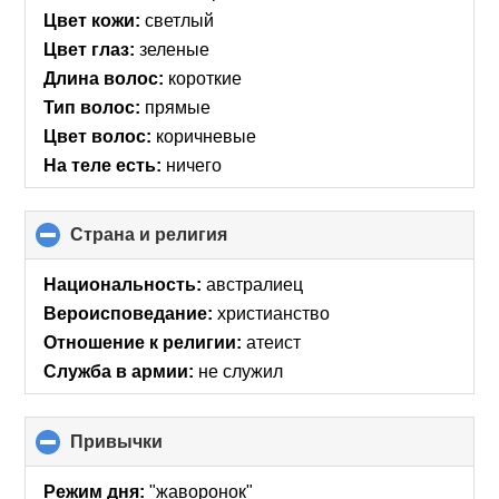
Цвет кожи:
светлый
Цвет глаз:
зеленые
Длина волос:
короткие
Тип волос:
прямые
Цвет волос:
коричневые
На теле есть:
ничего
Страна и религия
click
to
collapse
Национальность:
австралиец
contents
Вероисповедание:
христианство
Отношение к религии:
атеист
Служба в армии:
не служил
Привычки
click
to
collapse
Режим дня:
"жаворонок"