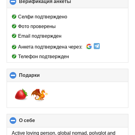
Верификация анкеты
click
to
collapse
Селфи подтверждено
contents
Фото проверены
Email подтвержден
Анкета подтверждена через:
Телефон подтвержден
Подарки
click
to
collapse
contents
О себе
click
to
collapse
Active loving person, global nomad, polyglot and