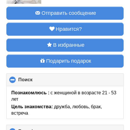
Отправить сообщение
Нравится?
В избранные
Подарить подарок
Поиск
click
to
collapse
Познакомлюсь :
с женщиной в возрасте 21 - 53
contents
лет
Цель знакомства:
дружба, любовь, брак,
встреча