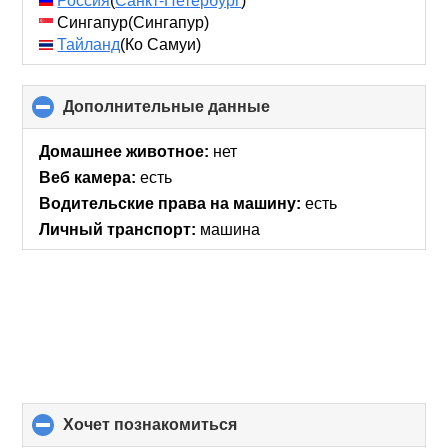
Россия
(
Санкт-Петербург
)
Сингапур(Сингапур)
Тайланд
(Ко Самуи)
Дополнительные данные
click
to
collapse
Домашнее животное:
нет
contents
Веб камера:
есть
Водительские права на машину:
есть
Личный транспорт:
машина
хочет познакомиться
click
to