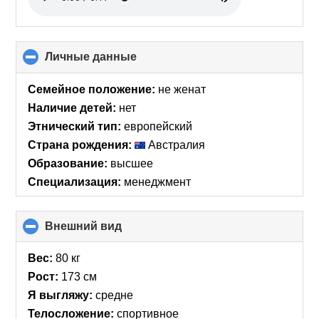
Личные данные
click
to
collapse
Семейное положение:
не женат
contents
Наличие детей:
нет
Этнический тип:
европейский
Страна рождения:
Австралия
Образование:
высшее
Специализация:
менеджмент
Внешний вид
click
to
collapse
Вес:
80 кг
contents
Рост:
173 см
Я выгляжу:
средне
Телосложение:
спортивное