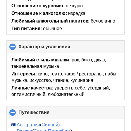
contents
Отношение к курению:
не курю
Отношение к алкоголю:
изредка
Любимый алкогольный напиток:
белое вино
Тип питания:
обычное
Характер и увлечения
click
to
collapse
Любимый стиль музыки:
рок, блюз, джаз,
contents
танцевальная музыка
Интересы:
кино, театр, кафе / рестораны, пабы,
музыка, искусcтво, чтение, кулинария
Личные качества:
уверен в себе, усердный,
оптимистичный, любознательный
Путешествия
click
to
collapse
Австралия
(
Сидней
)
contents