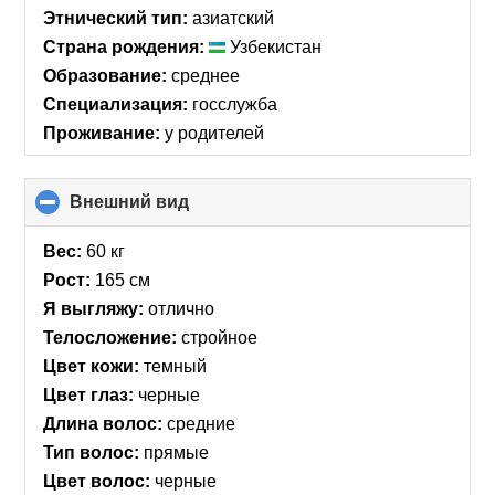
Этнический тип:
азиатский
Страна рождения:
Узбекистан
Образование:
среднее
Специализация:
госслужба
Проживание:
у родителей
Внешний вид
click
to
collapse
Вес:
60 кг
contents
Рост:
165 см
Я выгляжу:
отлично
Телосложение:
стройное
Цвет кожи:
темный
Цвет глаз:
черные
Длина волос:
средние
Тип волос:
прямые
Цвет волос:
черные