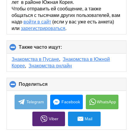
лет в районе Южная Корея.
Чтобы отправить ей сообщение, а также
общаться с тысячами других пользователей, вам
надо
войти в сайт
(если у вас уже есть анкета)
или
зарегистрироваться
.
Также часто ищут:
click
to
collapse
Знакомства в Пусане
,
Знакомства в Южной
contents
Корее
,
Знакомства онлайн
Поделиться
click
to
collapse
contents
Telegram
Facebook
WhatsApp
Viber
Mail