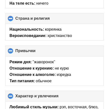
На теле есть:
ничего
Страна и религия
click
to
collapse
Национальность:
кореянка
contents
Вероисповедание:
христианство
Привычки
click
to
collapse
Режим дня:
"жаворонок"
contents
Отношение к курению:
не курю
Отношение к алкоголю:
изредка
Тип питания:
обычное
Характер и увлечения
click
to
collapse
Любимый стиль музыки:
рэп, восточная, блюз,