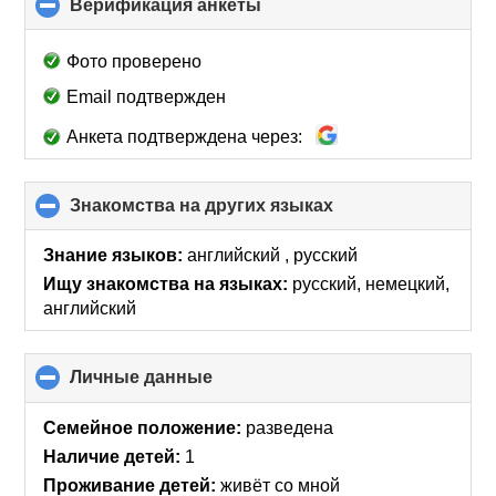
Верификация анкеты
click
to
collapse
Фото проверено
contents
Email подтвержден
Анкета подтверждена через:
Знакомства на других языках
click
to
collapse
Знание языков:
английский , русский
contents
Ищу знакомства на языках:
русский, немецкий,
английский
Личные данные
click
to
collapse
Семейное положение:
разведена
contents
Наличие детей:
1
Проживание детей:
живёт со мной