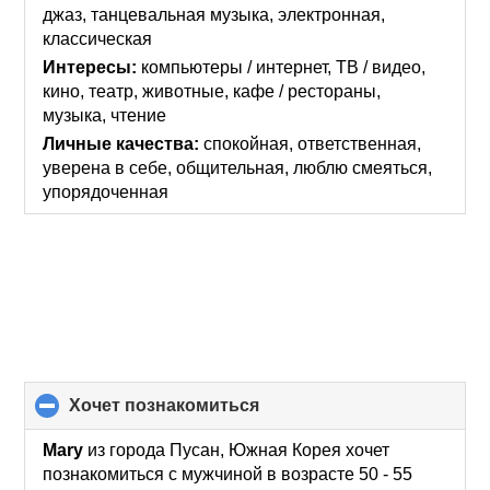
contents
джаз, танцевальная музыка, электронная,
классическая
Интересы:
компьютеры / интернет, ТВ / видео,
кино, театр, животные, кафе / рестораны,
музыка, чтение
Личные качества:
спокойная, ответственная,
уверена в себе, общительная, люблю смеяться,
упорядоченная
хочет познакомиться
click
to
collapse
Mary
из города Пусан, Южная Корея хочет
contents
познакомиться с мужчиной в возрасте 50 - 55