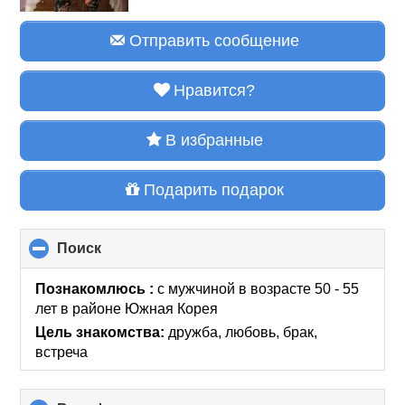
Отправить сообщение
Нравится?
В избранные
Подарить подарок
Поиск
click
to
collapse
Познакомлюсь :
с мужчиной в возрасте 50 - 55
contents
лет
в районе
Южная Корея
Цель знакомства:
дружба, любовь, брак,
встреча