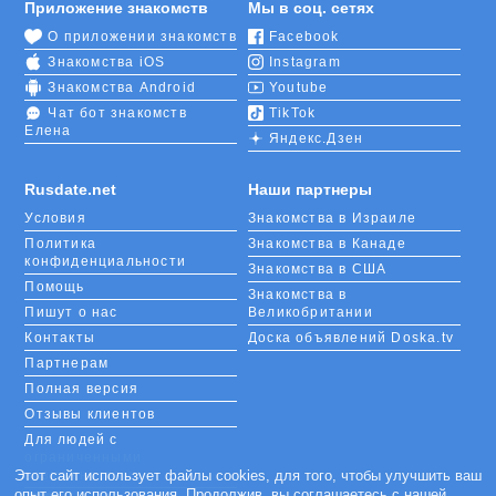
Приложение знакомств
Мы в соц. сетях
О приложении знакомств
Facebook
Знакомства iOS
Instagram
Знакомства Android
Youtube
Чат бот знакомств
TikTok
Елена
Яндекс.Дзен
Rusdate.net
Наши партнеры
Условия
Знакомства в Израиле
Политика
Знакомства в Канаде
конфиденциальности
Знакомства в США
Помощь
Знакомства в
Пишут о нас
Великобритании
Контакты
Доска объявлений Doska.tv
Партнерам
Полная версия
Отзывы клиентов
Для людей с
ограниченными
возможностями
Этот сайт использует файлы cookies, для того, чтобы улучшить ваш
опыт его использования. Продолжив, вы соглашаетесь с нашей