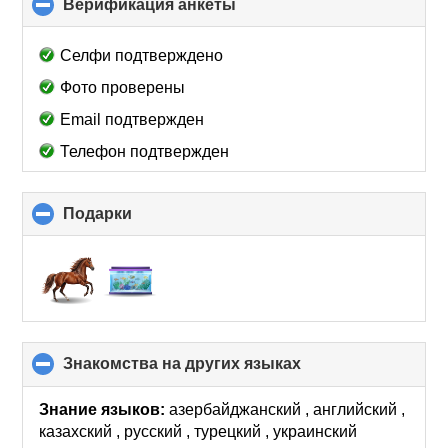
Верификация анкеты
click
to
collapse
Селфи подтверждено
contents
Фото проверены
Email подтвержден
Телефон подтвержден
Подарки
click
to
collapse
contents
Знакомства на других языках
click
to
collapse
Знание языков:
азербайджанский , английский ,
contents
казахский , русский , турецкий , украинский