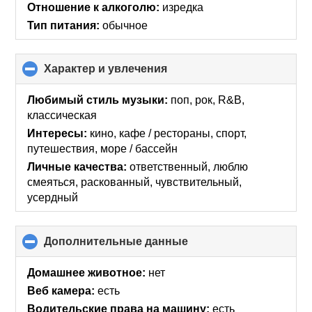
Отношение к алкоголю:
изредка
Тип питания:
обычное
Характер и увлечения
click
to
collapse
Любимый стиль музыки:
поп, рок, R&B,
contents
классическая
Интересы:
кино, кафе / рестораны, спорт,
путешествия, море / бассейн
Личные качества:
ответственный, люблю
смеяться, раскованный, чувствительный,
усердный
Дополнительные данные
click
to
collapse
Домашнее животное:
нет
contents
Веб камера:
есть
Водительские права на машину:
есть