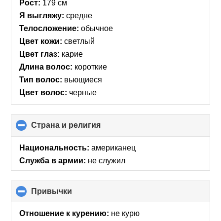
Рост:
179 см
Я выгляжу:
средне
Телосложение:
обычное
Цвет кожи:
светлый
Цвет глаз:
карие
Длина волос:
короткие
Тип волос:
вьющиеся
Цвет волос:
черные
Страна и религия
click
to
collapse
Национальность:
американец
contents
Служба в армии:
не служил
Привычки
click
to
collapse
Отношение к курению:
не курю
contents