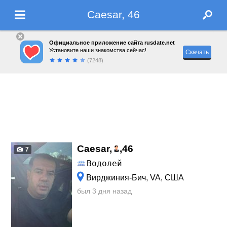
Caesar, 46
Официальное приложение сайта rusdate.net
Установите наши знакомства сейчас!
Скачать
(7248)
Caesar,
,
46
7
Водолей
Вирджиния-Бич, VA, США
был 3 дня назад