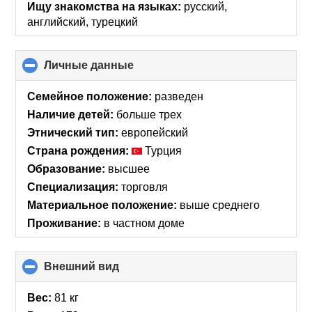
Ищу знакомства на языках:
русский,
английский, турецкий
Личные данные
click
to
collapse
Семейное положение:
разведен
contents
Наличие детей:
больше трех
Этнический тип:
европейский
Страна рождения:
Турция
Образование:
высшее
Специализация:
торговля
Материальное положение:
выше среднего
Проживание:
в частном доме
Внешний вид
click
to
collapse
Вес:
81 кг
contents