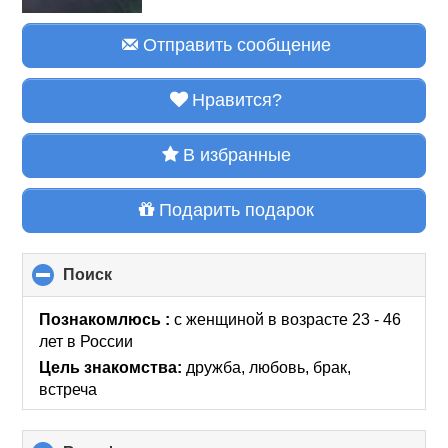
Отправить сообщение
Нравится?
В избранные
Подарить подарок
Поиск
click
to
collapse
Познакомлюсь :
с женщиной в возрасте 23 - 46
contents
лет
в России
Цель знакомства:
дружба, любовь, брак,
встреча