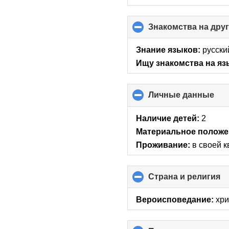
Знакомства на дру
Знание языков:
русски
Ищу знакомства на яз
Личные данные
clic
to
col
Наличие детей:
2
con
Материальное положе
Проживание:
в своей 
Страна и религия
cl
to
co
Вероисповедание:
хри
co