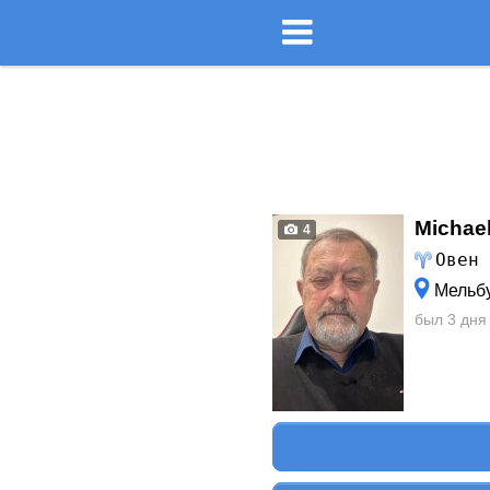
Michael
4
Овен
Мельб
был 3 дня