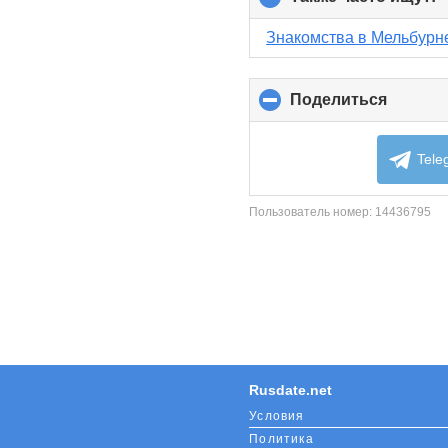
t
c
Знакомства в Мельбурн
c
Поделиться
click
to
collaps
content
Tele
Пользователь номер:
14436795
Rusdate.net
Условия
Политика