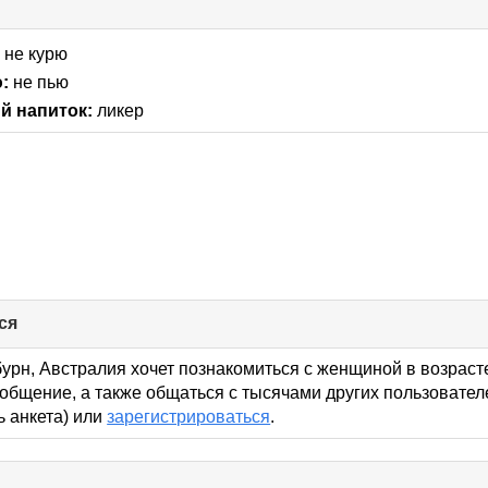
:
не курю
:
не пью
 напиток:
ликер
ся
click
to
collapse
урн, Австралия хочет познакомиться с женщиной в возрасте
contents
общение, а также общаться с тысячами других пользовател
ь анкета) или
зарегистрироваться
.
lick