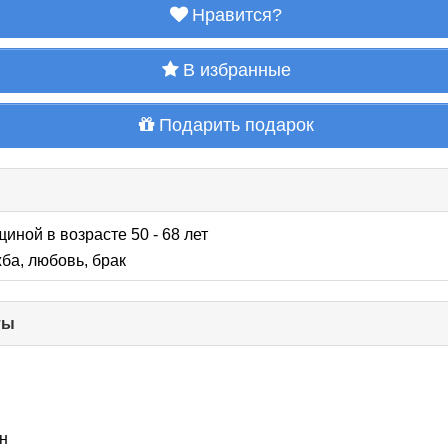
Нравится?
В избранные
Подарить подарок
иной в возрасте 50 - 68 лет
ба, любовь, брак
ты
click
to
collapse
contents
н