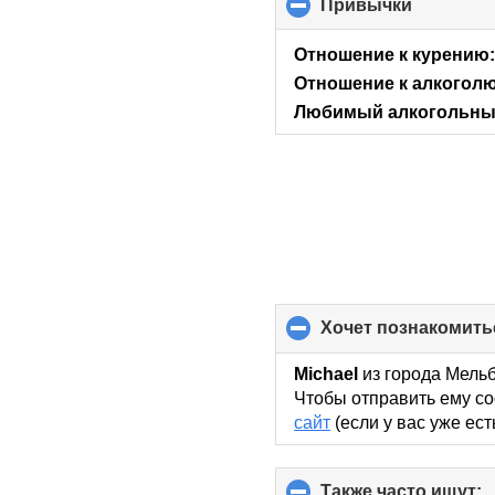
Привычки
click
to
collapse
Отношение к курению
contents
Отношение к алкоголю
Любимый алкогольный
хочет познакомить
Michael
из города Мельб
Чтобы отправить ему со
сайт
(если у вас уже ест
Также часто ищут:
c