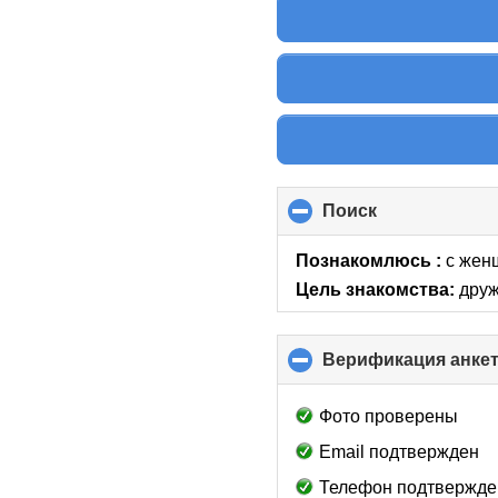
Поиск
click
to
collapse
Познакомлюсь :
с женщ
contents
Цель знакомства:
друж
Верификация анке
Фото проверены
Email подтвержден
Телефон подтвержде