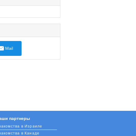
Mail
аши партнеры
накомства в Израиле
накомства в Канаде