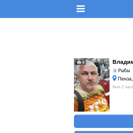
Влади
4
Рыбы
Пенза,
был 2 час