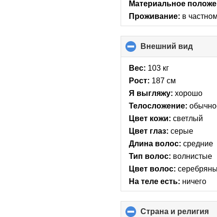
Материальное положе
Проживание:
в частно
Внешний вид
click
to
collap
Вес:
103 кг
conte
Рост:
187 см
Я выгляжу:
хорошо
Телосложение:
обычно
Цвет кожи:
светлый
Цвет глаз:
серые
Длина волос:
средние
Тип волос:
волнистые
Цвет волос:
серебрян
На теле есть:
ничего
Страна и религия
cl