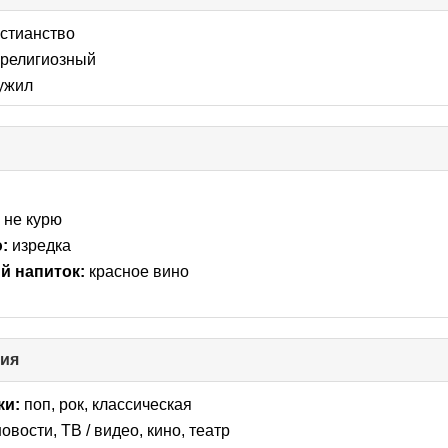
llapse
стианство
ntents
религиозный
ужил
:
не курю
:
изредка
 напиток:
красное вино
ния
click
to
collapse
ки:
поп, рок, классическая
contents
овости, ТВ / видео, кино, театр