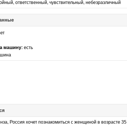
ойный, ответственный, чувствительный, небезразличный
анные
click
to
collapse
нет
contents
а машину:
есть
шина
ся
click
to
collapse
нза, Россия хочет познакомиться с женщиной в возрасте 35 