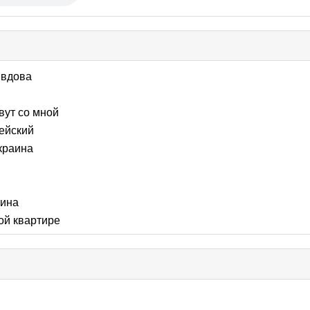
k
lapse
вдова
tents
вут со мной
ейский
краина
ина
ой квартире
se
nts