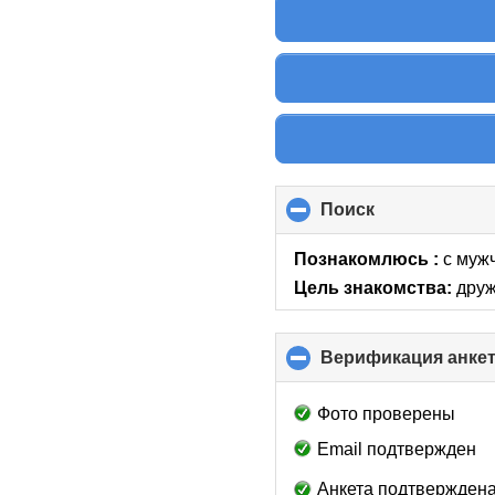
Поиск
click
to
collapse
Познакомлюсь :
с мужч
contents
Цель знакомства:
друж
Верификация анке
Фото проверены
Email подтвержден
Анкета подтверждена