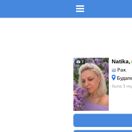
Natika,
7
Рак
Будапе
была 3 не