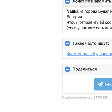
хочет познакомить
Natika
из города Будапе
Венгрия.
Чтобы отправить ей соо
(если у вас уже есть ан
Также часто ищут:
c
t
c
Знакомства в Будапешт
c
Поделиться
click
to
collaps
content
Tele
Пользователь номер:
14767388