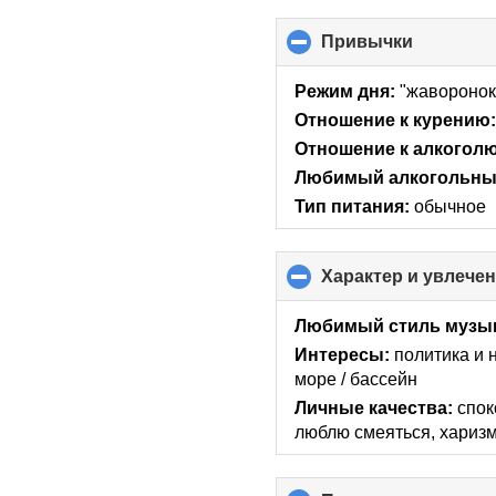
Привычки
click
to
collapse
Режим дня:
"жаворонок
contents
Отношение к курению
Отношение к алкоголю
Любимый алкогольный
Тип питания:
обычное
Характер и увлече
Любимый стиль музы
Интересы:
политика и 
море / бассейн
Личные качества:
спок
люблю смеяться, хариз