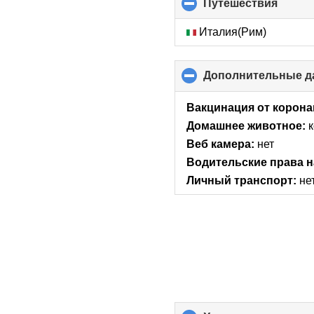
Путешествия
click
to
collap
Италия(Рим)
conten
Дополнительные д
Вакцинация от корона
Домашнее животное:
Веб камера:
нет
Водительские права н
Личный транспорт:
не