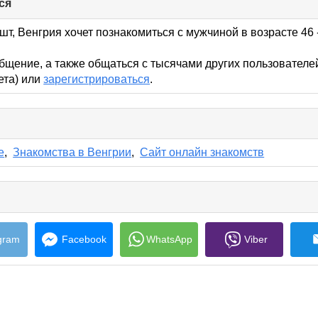
ся
click
to
collapse
шт, Венгрия хочет познакомиться с мужчиной в возрасте 46 
contents
бщение, а также общаться с тысячами других пользователе
кета) или
зарегистрироваться
.
lick
o
ollapse
е
,
Знакомства в Венгрии
,
Сайт онлайн знакомств
ontents
e
s
gram
Facebook
WhatsApp
Viber