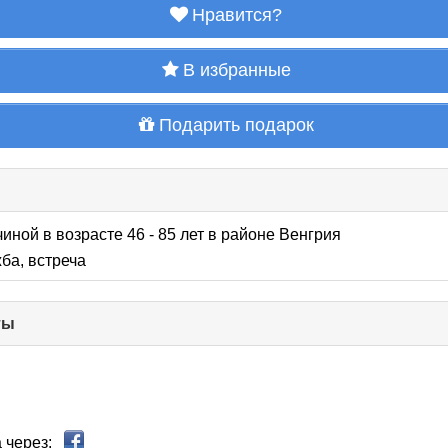
Нравится?
В избранные
Подарить подарок
иной в возрасте 46 - 85 лет
в районе
Венгрия
ба, встреча
ты
click
to
collapse
contents
 через: