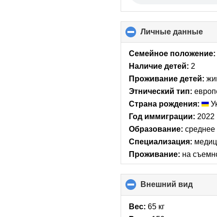
Личные данные
clic
to
col
Семейное положение:
con
Наличие детей:
2
Проживание детей:
жи
Этнический тип:
европ
Страна рождения:
У
Год иммиграции:
2022
Образование:
среднее
Специализация:
медиц
Проживание:
на съемн
Внешний вид
click
to
collap
Вес:
65 кг
conte