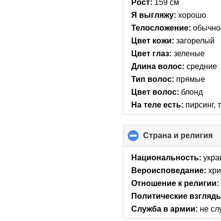
Рост:
159 см
Я выгляжу:
хорошо
Телосложение:
обычно
Цвет кожи:
загорелый
Цвет глаз:
зеленые
Длина волос:
средние
Тип волос:
прямые
Цвет волос:
блонд
На теле есть:
пирсинг, 
Страна и религия
cl
to
co
Национальность:
укра
co
Вероисповедание:
хри
Отношение к религии:
Политические взгляд
Служба в армии:
не сл