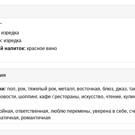
"
:
изредка
:
изредка
 напиток:
красное вино
ния
click
to
collapse
ки:
поп, рок, тяжелый рок, металл, восточная, блюз, джаз, 
contents
новости, шоппинг, кафе / рестораны, искусcтво, чтение, кул
ойная, ответственная, люблю перемены, уверена в себе, сч
матичная, романтичная