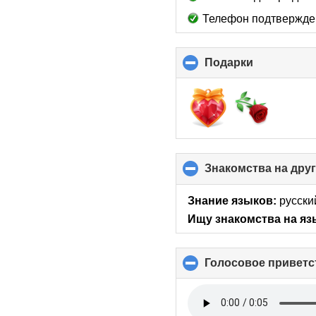
Телефон подтвержде
Подарки
click
to
collapse
contents
Знакомства на дру
Знание языков:
русски
Ищу знакомства на яз
Голосовое приветс