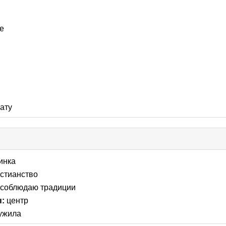
е
тату
ick
llapse
инка
ntents
стианство
соблюдаю традиции
ы:
центр
ужила