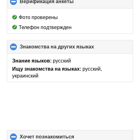
Верификация анкеты
click
to
collapse
Фото проверены
contents
Телефон подтвержден
Знакомства на других языках
click
to
collapse
Знание языков:
русский
contents
Ищу знакомства на языках:
русский,
украинский
хочет познакомиться
click