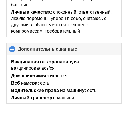
бассейн
Личные качества:
спокойный, ответственный,
люблю перемены, уверен в себе, считаюсь с
другими, люблю смеяться, склонен к
компромиссам, требовательный
Дополнительные данные
click
to
collapse
Вакцинация от коронавируса:
contents
вакцинировалась/ся
Домашнее животное:
нет
Веб камера:
есть
Водительские права на машину:
есть
Личный транспорт:
машина