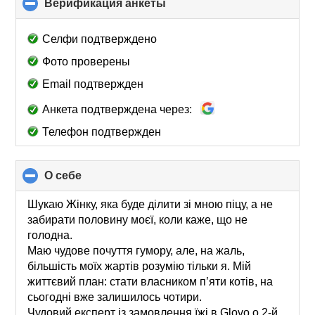
Верификация анкеты
click
to
collapse
Селфи подтверждено
contents
Фото проверены
Email подтвержден
Анкета подтверждена через:
Телефон подтвержден
О себе
click
to
collapse
Шукаю Жінку, яка буде ділити зі мною піцу, а не
contents
забирати половину моєї, коли каже, що не
голодна.
Маю чудове почуття гумору, але, на жаль,
більшість моїх жартів розумію тільки я. Мій
життєвий план: стати власником п’яти котів, на
сьогодні вже залишилось чотири.
Чудовий експерт із замовлення їжі в Glovo о 2-й