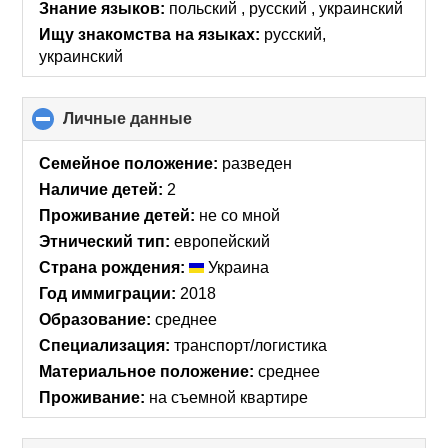
collapse
Знание языков:
польский , русский , украинский
contents
Ищу знакомства на языках:
русский,
украинский
Личные данные
click
to
collapse
Семейное положение:
разведен
contents
Наличие детей:
2
Проживание детей:
не со мной
Этнический тип:
европейский
Страна рождения:
Украина
Год иммиграции:
2018
Образование:
среднее
Специализация:
транспорт/логистика
Материальное положение:
среднее
Проживание:
на съемной квартире