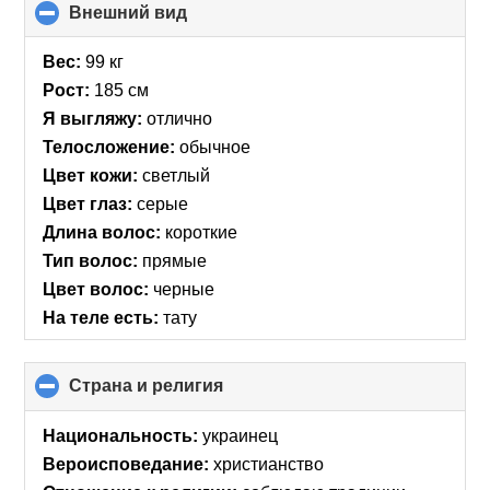
Внешний вид
click
to
collapse
Вес:
99 кг
contents
Рост:
185 см
Я выгляжу:
отлично
Телосложение:
обычное
Цвет кожи:
светлый
Цвет глаз:
серые
Длина волос:
короткие
Тип волос:
прямые
Цвет волос:
черные
На теле есть:
тату
Страна и религия
click
to
collapse
Национальность:
украинец
contents
Вероисповедание:
христианство