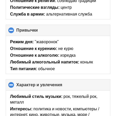
Отношение к религии:
соблюдаю традиции
Политические взгляды:
центр
Служба в армии:
альтернативная служба
Привычки
click
to
collapse
Режим дня:
"жаворонок"
contents
Отношение к курению:
не курю
Отношение к алкоголю:
изредка
Любимый алкогольный напиток:
коньяк
Тип питания:
обычное
Характер и увлечения
click
to
collapse
Любимый стиль музыки:
рок, тяжелый рок,
contents
металл
Интересы:
политика и новости, компьютеры /
интернет, кино, животные, музыка, море /