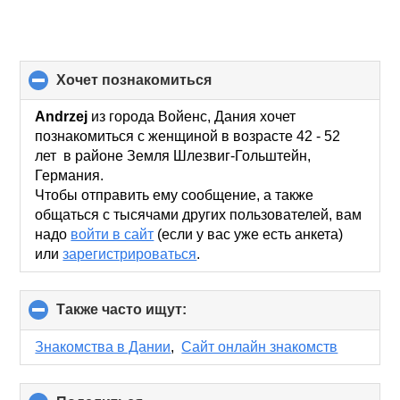
хочет познакомиться
click
to
collapse
Andrzej
из города Войенс, Дания хочет
contents
познакомиться с женщиной в возрасте 42 - 52
лет в районе Земля Шлезвиг-Гольштейн,
Германия.
Чтобы отправить ему сообщение, а также
общаться с тысячами других пользователей, вам
надо
войти в сайт
(если у вас уже есть анкета)
или
зарегистрироваться
.
Также часто ищут:
click
to
collapse
Знакомства в Дании
,
Сайт онлайн знакомств
contents