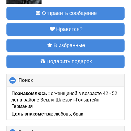
Отправить сообщение
Нравится?
В избранные
Подарить подарок
Поиск
click
to
collapse
Познакомлюсь :
с женщиной в возрасте 42 - 52
contents
лет
в районе
Земля Шлезвиг-Гольштейн,
Германия
Цель знакомства:
любовь, брак