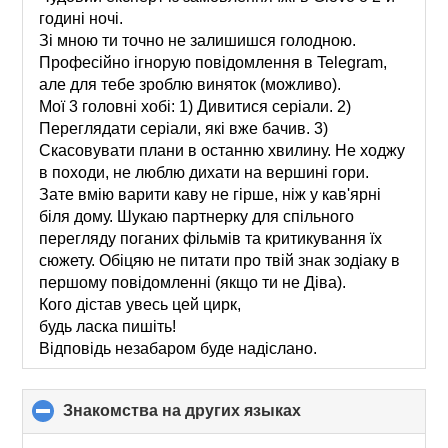
годині ночі.
Зі мною ти точно не залишишся голодною.
Професійно ігнорую повідомлення в Telegram,
але для тебе зроблю виняток (можливо).
Мої 3 головні хобі: 1) Дивитися серіали. 2)
Переглядати серіали, які вже бачив. 3)
Скасовувати плани в останню хвилину. Не ходжу
в походи, не люблю дихати на вершині гори.
Зате вмію варити каву не гірше, ніж у кав'ярні
біля дому. Шукаю партнерку для спільного
перегляду поганих фільмів та критикування їх
сюжету. Обіцяю не питати про твій знак зодіаку в
першому повідомленні (якщо ти не Діва).
Кого дістав увесь цей цирк,
будь ласка пишіть!
Відповідь незабаром буде надіслано.
Знакомства на других языках
click
to