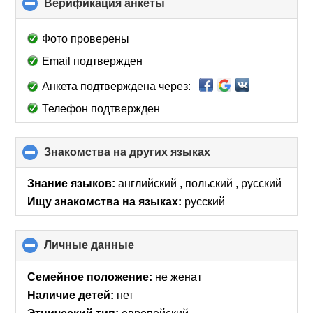
Верификация анкеты
click
to
collapse
Фото проверены
contents
Email подтвержден
Анкета подтверждена через:
Телефон подтвержден
Знакомства на других языках
click
to
collapse
Знание языков:
английский , польский , русский
contents
Ищу знакомства на языках:
русский
Личные данные
click
to
collapse
Семейное положение:
не женат
contents
Наличие детей:
нет