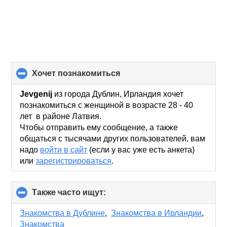
хочет познакомиться
click
to
collapse
Jevgenij
из города Дублин, Ирландия хочет
contents
познакомиться с женщиной в возрасте 28 - 40
лет в районе Латвия.
Чтобы отправить ему сообщение, а также
общаться с тысячами других пользователей, вам
надо
войти в сайт
(если у вас уже есть анкета)
или
зарегистрироваться
.
Также часто ищут:
click
to
collapse
Знакомства в Дублине
,
Знакомства в Ирландии
,
contents
Знакомства