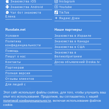
Знакомства iOS
Instagram
Знакомства Android
Youtube
Чат бот знакомств
TikTok
Елена
Яндекс.Дзен
Rusdate.net
Наши партнеры
Условия
Знакомства в Израиле
Политика
Знакомства в Канаде
конфиденциальности
Знакомства в США
Помощь
Знакомства в
Пишут о нас
Великобритании
Контакты
Доска объявлений Doska.tv
Партнерам
Полная версия
Отзывы клиентов
Для людей с
ограниченными
возможностями
Этот сайт использует файлы cookies, для того, чтобы улучшить ваш
опыт его использования. Продолжив, вы соглашаетесь с нашей
Languages
политикой конфиденциальности
, включая использование файлов
cookie.
«m.rusdate.net» - участник международной сети сайтов знакомств,