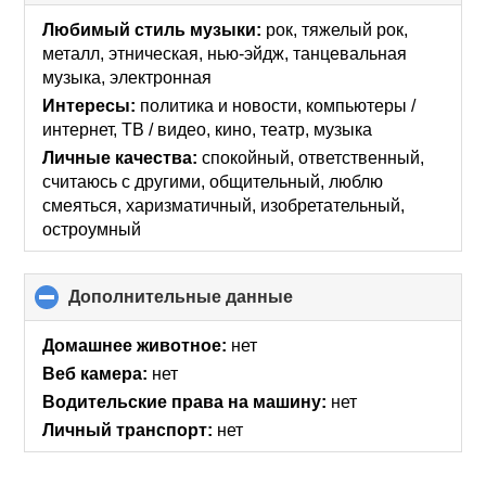
to
collapse
Любимый стиль музыки:
рок, тяжелый рок,
contents
металл, этническая, нью-эйдж, танцевальная
музыка, электронная
Интересы:
политика и новости, компьютеры /
интернет, ТВ / видео, кино, театр, музыка
Личные качества:
спокойный, ответственный,
считаюсь с другими, общительный, люблю
смеяться, харизматичный, изобретательный,
остроумный
Дополнительные данные
click
to
collapse
Домашнее животное:
нет
contents
Веб камера:
нет
Водительские права на машину:
нет
Личный транспорт:
нет