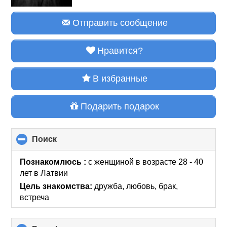
Отправить сообщение
Нравится?
В избранные
Подарить подарок
Поиск
click
to
collapse
Познакомлюсь :
с женщиной в возрасте 28 - 40
contents
лет
в Латвии
Цель знакомства:
дружба, любовь, брак,
встреча