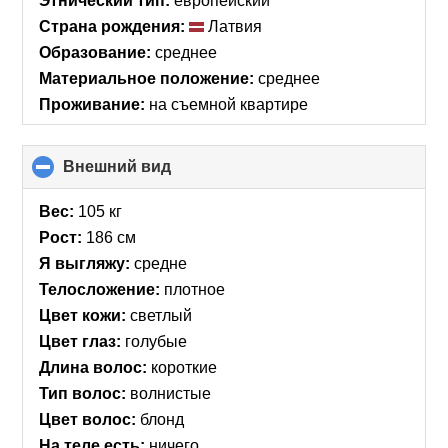
Этнический тип:
европейский
Страна рождения:
Латвия
Образование:
среднее
Материальное положение:
среднее
Проживание:
на съемной квартире
Внешний вид
click
to
collapse
Вес:
105 кг
contents
Рост:
186 см
Я выгляжу:
средне
Телосложение:
плотное
Цвет кожи:
светлый
Цвет глаз:
голубые
Длина волос:
короткие
Тип волос:
волнистые
Цвет волос:
блонд
На теле есть:
ничего