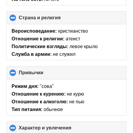
Страна и религия
click
to
collapse
Вероисповедание:
христианство
contents
Отношение к религии:
атеист
Политические взгляды:
левое крыло
Служба в армии:
не служил
Привычки
click
to
collapse
Режим дня:
"сова"
contents
Отношение к курению:
не курю
Отношение к алкоголю:
не пью
Тип питания:
обычное
Характер и увлечения
click