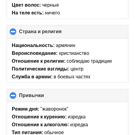
Цвет волос:
черные
На теле есть:
ничего
Страна и религия
click
to
collapse
Национальность:
армянин
contents
Вероисповедание:
христианство
Отношение к религии:
соблюдаю традиции
Политические взгляды:
центр
Служба в армии:
в боевых частях
Привычки
click
to
collapse
Режим дня:
"жаворонок"
contents
Отношение к курению:
изредка
Отношение к алкоголю:
изредка
Тип питания:
обычное