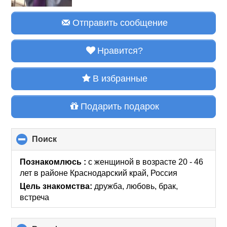
Отправить сообщение
Нравится?
В избранные
Подарить подарок
Поиск
click
to
collapse
Познакомлюсь :
с женщиной в возрасте 20 - 46
contents
лет
в районе
Краснодарский край, Россия
Цель знакомства:
дружба, любовь, брак,
встреча