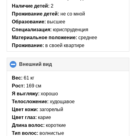
contents
Наличие детей:
2
Проживание детей:
не со мной
Образование:
высшее
Специализация:
юриспруденция
Материальное положение:
среднее
Проживание:
в своей квартире
Внешний вид
click
to
collapse
Вес:
61 кг
contents
Рост:
169 см
Я выгляжу:
хорошо
Телосложение:
худощавое
Цвет кожи:
загорелый
Цвет глаз:
карие
Длина волос:
короткие
Тип волос:
волнистые