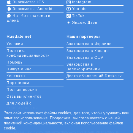
Знакомства iOS
Instagram
Знакомства Android
Youtube
Чат бот знакомств
TikTok
Елена
Яндекс.Дзен
Rusdate.net
Наши партнеры
Условия
Знакомства в Израиле
Политика
Знакомства в Канаде
конфиденциальности
Знакомства в США
Помощь
Знакомства в
Пишут о нас
Великобритании
Контакты
Доска объявлений Doska.tv
Партнерам
Полная версия
Отзывы клиентов
Для людей с
ограниченными
возможностями
Этот сайт использует файлы cookies, для того, чтобы улучшить ваш
опыт его использования. Продолжив, вы соглашаетесь с нашей
Languages
политикой конфиденциальности
, включая использование файлов
cookie.
«m.rusdate.net» - участник международной сети сайтов знакомств,