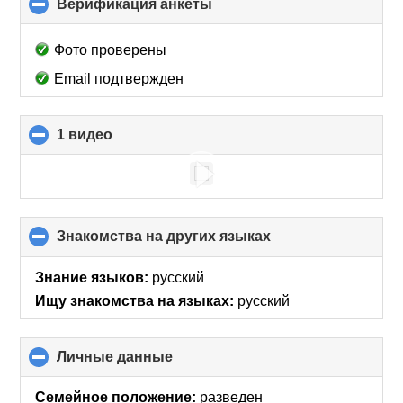
Верификация анкеты
click
to
collapse
Фото проверены
contents
Email подтвержден
1 видео
click
to
collapse
contents
Знакомства на других языках
click
to
collapse
Знание языков:
русский
contents
Ищу знакомства на языках:
русский
Личные данные
click
to
collapse
Семейное положение:
разведен