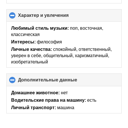
Характер и увлечения
click
to
collapse
Любимый стиль музыки:
поп, восточная,
contents
классическая
Интересы:
философия
Личные качества:
спокойный, ответственный,
уверен в себе, общительный, харизматичный,
изобретательный
Дополнительные данные
click
to
collapse
Домашнее животное:
нет
contents
Водительские права на машину:
есть
Личный транспорт:
машина