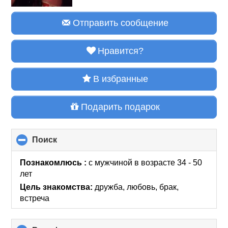
Отправить сообщение
Нравится?
В избранные
Подарить подарок
Поиск
click
to
collapse
Познакомлюсь :
с мужчиной в возрасте 34 - 50
contents
лет
Цель знакомства:
дружба, любовь, брак,
встреча