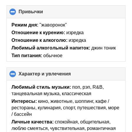
Привычки
click
to
collapse
Режим дня:
"жаворонок"
contents
Отношение к курению:
изредка
Отношение к алкоголю:
изредка
Любимый алкогольный напиток:
джин тоник
Тип питания:
обычное
Характер и увлечения
click
to
collapse
Любимый стиль музыки:
поп, рэп, R&B,
contents
танцевальная музыка, классическая
Интересы:
кино, животные, шоппинг, кафе /
рестораны, кулинария, спорт, путешествия, море
/ бассейн
Личные качества:
спокойная, общительная,
люблю смеяться, чувствительная, романтичная