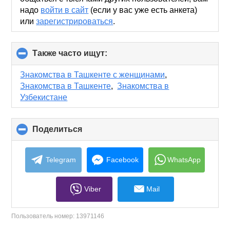
надо
войти в сайт
(если у вас уже есть анкета)
или
зарегистрироваться
.
Также часто ищут:
click
to
collapse
Знакомства в Ташкенте с женщинами
,
contents
Знакомства в Ташкенте
,
Знакомства в
Узбекистане
Поделиться
click
to
collapse
contents
Telegram
Facebook
WhatsApp
Viber
Mail
Пользователь номер:
13971146