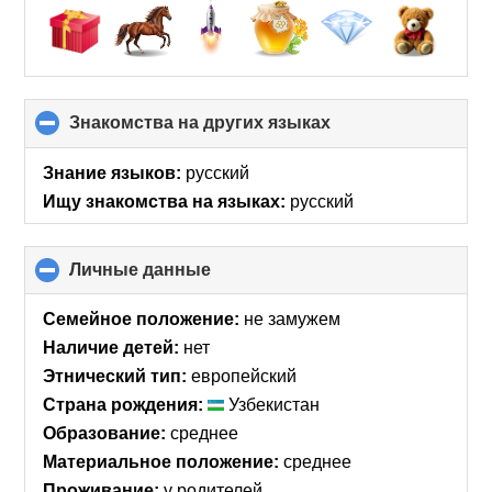
Знакомства на других языках
click
to
collapse
Знание языков:
русский
contents
Ищу знакомства на языках:
русский
Личные данные
click
to
collapse
Семейное положение:
не замужем
contents
Наличие детей:
нет
Этнический тип:
европейский
Страна рождения:
Узбекистан
Образование:
среднее
Материальное положение:
среднее
Проживание:
у родителей