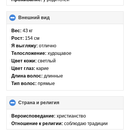
Внешний вид
click
to
collapse
Вес:
43 кг
contents
Рост:
154 см
Я выгляжу:
отлично
Телосложение:
худощавое
Цвет кожи:
светлый
Цвет глаз:
карие
Длина волос:
длинные
Тип волос:
прямые
Страна и религия
click
to
collapse
Вероисповедание:
христианство
contents
Отношение к религии:
соблюдаю традиции