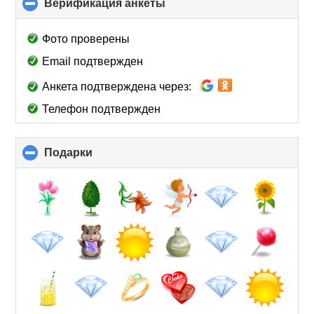
Верификация анкеты
click
to
collapse
Фото проверены
contents
Email подтвержден
Анкета подтверждена через:
Телефон подтвержден
Подарки
click
to
collapse
contents