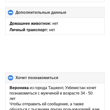
Дополнительные данные
click
to
collapse
Домашнее животное:
нет
contents
Личный транспорт:
нет
хочет познакомиться
click
to
collapse
Вероника
из города Ташкент, Узбекистан хочет
contents
познакомиться с мужчиной в возрасте 34 - 50
лет
Чтобы отправить ей сообщение, а также
общаться с тысячами других пользователей, вам