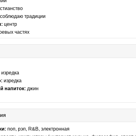
кий
ntents
стианство
соблюдаю традиции
ы:
центр
оевых частях
:
изредка
:
изредка
 напиток:
джин
ния
click
to
collapse
ки:
поп, рэп, R&B, электронная
contents