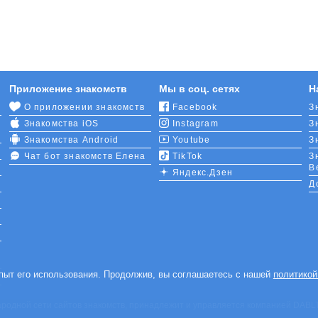
Приложение знакомств
Мы в соц. сетях
Н
О приложении знакомств
Facebook
З
Знакомства iOS
Instagram
З
Знакомства Android
Youtube
З
Чат бот знакомств Елена
TikTok
З
В
Яндекс.Дзен
Д
опыт его использования. Продолжив, вы соглашаетесь с нашей
политикой
ародной сети сайтов знакомств, принадлежит и управляется компанией DABLTEC