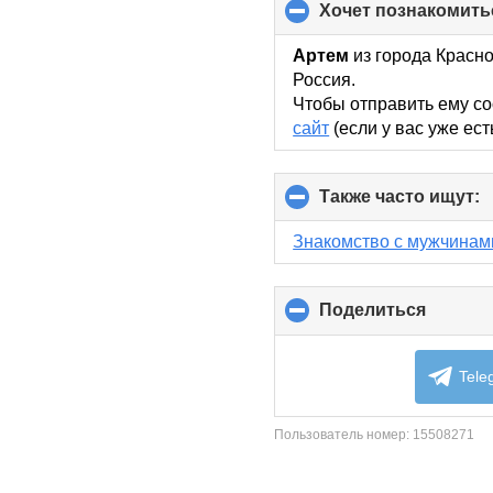
хочет познакомить
Артем
из города Красно
Россия.
Чтобы отправить ему со
сайт
(если у вас уже ест
Также часто ищут:
c
t
c
Знакомство с мужчинам
c
Поделиться
click
to
collaps
content
Tele
Пользователь номер:
15508271