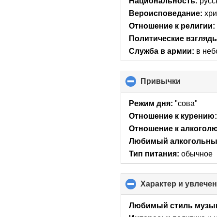
Национальность:
русс
co
Вероисповедание:
хри
Отношение к религии:
Политические взгляд
Служба в армии:
в неб
Привычки
click
to
collapse
Режим дня:
"сова"
contents
Отношение к курению
Отношение к алкоголю
Любимый алкогольный
Тип питания:
обычное
Характер и увлече
Любимый стиль музы