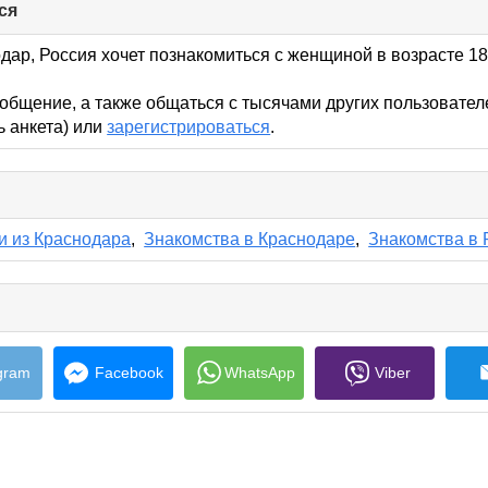
ся
click
to
collapse
дар, Россия хочет познакомиться с женщиной в возрасте 18 
contents
общение, а также общаться с тысячами других пользовател
ь анкета) или
зарегистрироваться
.
lick
o
ollapse
и из Краснодара
,
Знакомства в Краснодаре
,
Знакомства в 
ontents
e
s
gram
Facebook
WhatsApp
Viber