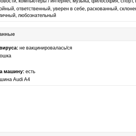
новости, компьютеры / интернет, музыка, философия, спорт,
ойный, ответственный, уверен в себе, раскованный, склоне
личный, любознательный
анные
click
to
collapse
вируса:
не вакцинировалась/ся
contents
кошка
а машину:
есть
шина Audi A4