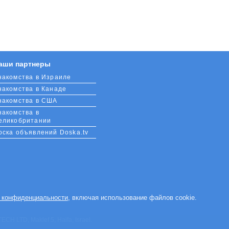
аши партнеры
накомства в Израиле
накомства в Канаде
накомства в США
накомства в
еликобритании
оска объявлений Doska.tv
 конфиденциальности
, включая использование файлов cookie.
H LTD, Maklef 5, Haifa, Israel.