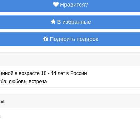
Нравится?
В избранные
Подарить подарок
щиной в возрасте 18 - 44 лет
в России
ба, любовь, встреча
ты
click
to
collapse
о
contents