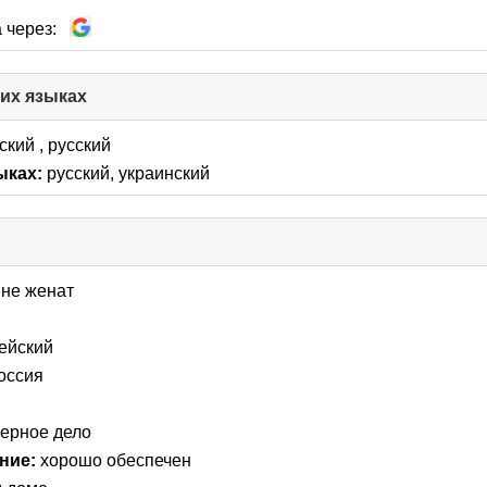
 через:
гих языках
click
to
collapse
ский , русский
contents
ыках:
русский, украинский
k
lapse
не женат
tents
ейский
оссия
ерное дело
ние:
хорошо обеспечен