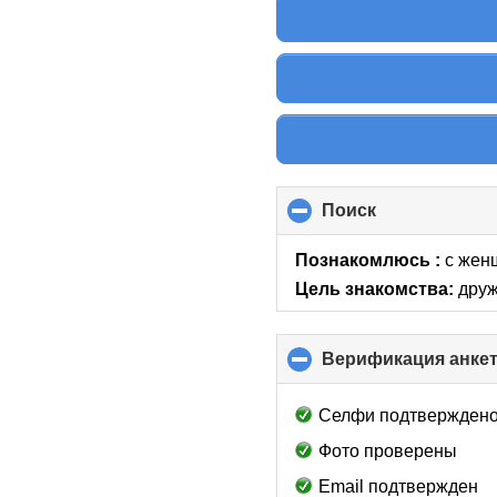
Поиск
click
to
collapse
Познакомлюсь :
с жен
contents
Цель знакомства:
друж
Верификация анке
Селфи подтвержден
Фото проверены
Email подтвержден