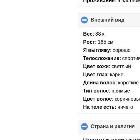
Проживание:
в частно
Внешний вид
click
to
collap
Вес:
88 кг
conte
Рост:
185 см
Я выгляжу:
хорошо
Телосложение:
спорти
Цвет кожи:
светлый
Цвет глаз:
карие
Длина волос:
короткие
Тип волос:
прямые
Цвет волос:
коричнев
На теле есть:
ничего
Страна и религия
cl
to
co