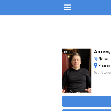
Артем,
3
Дева
Красно
был 5 дне