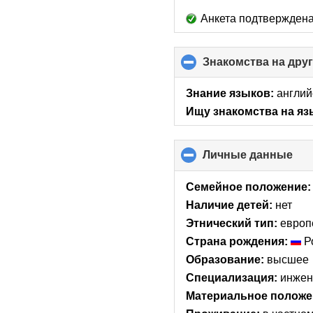
Анкета подтверждена
Знакомства на дру
Знание языков:
англий
Ищу знакомства на яз
Личные данные
clic
to
col
Семейное положение:
con
Наличие детей:
нет
Этнический тип:
европ
Страна рождения:
Р
Образование:
высшее
Специализация:
инжен
Материальное положе