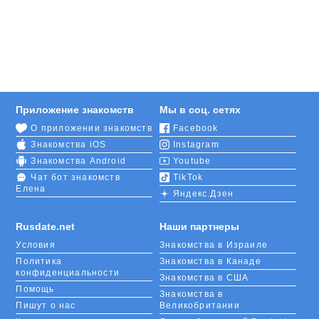
Приложение знакомств
Мы в соц. сетях
О приложении знакомств
Facebook
Знакомства iOS
Instagram
Знакомства Android
Youtube
Чат бот знакомств
TikTok
Елена
Яндекс.Дзен
Rusdate.net
Наши партнеры
Условия
Знакомства в Израиле
Политика
Знакомства в Канаде
конфиденциальности
Знакомства в США
Помощь
Знакомства в
Пишут о нас
Великобритании