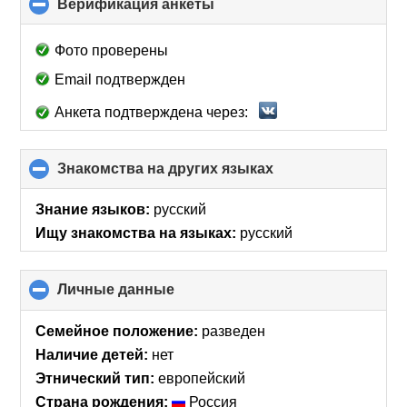
Верификация анкеты
click
to
collapse
Фото проверены
contents
Email подтвержден
Анкета подтверждена через:
Знакомства на других языках
click
to
collapse
Знание языков:
русский
contents
Ищу знакомства на языках:
русский
Личные данные
click
to
collapse
Семейное положение:
разведен
contents
Наличие детей:
нет
Этнический тип:
европейский
Страна рождения:
Россия