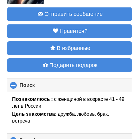
Отправить сообщение
Нравится?
В избранные
Подарить подарок
Поиск
click
to
collapse
Познакомлюсь :
с женщиной в возрасте 41 - 49
contents
лет
в России
Цель знакомства:
дружба, любовь, брак,
встреча