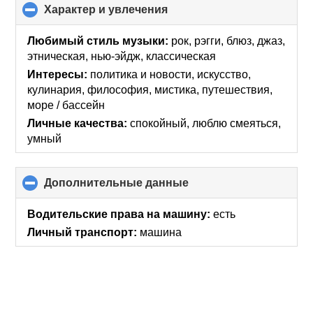
Характер и увлечения
click
to
collapse
Любимый стиль музыки:
рок, рэгги, блюз, джаз,
contents
этническая, нью-эйдж, классическая
Интересы:
политика и новости, искусcтво,
кулинария, философия, мистика, путешествия,
море / бассейн
Личные качества:
спокойный, люблю смеяться,
умный
Дополнительные данные
click
to
collapse
Водительские права на машину:
есть
contents
Личный транспорт:
машина