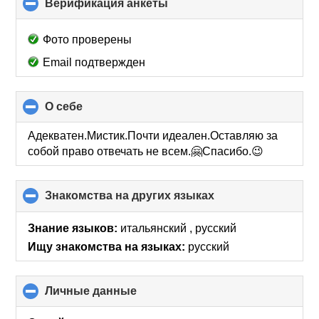
Верификация анкеты
click
to
collapse
Фото проверены
contents
Email подтвержден
О себе
click
to
collapse
Адекватен.Мистик.Почти идеален.Оставляю за
contents
собой право отвечать не всем.🤗Спасибо.😉
Знакомства на других языках
click
to
collapse
Знание языков:
итальянский , русский
contents
Ищу знакомства на языках:
русский
Личные данные
click
to