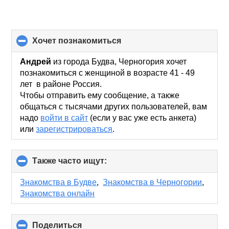
хочет познакомиться
click
to
collapse
Андрей
из города Будва, Черногория хочет
contents
познакомиться с женщиной в возрасте 41 - 49
лет в районе Россия.
Чтобы отправить ему сообщение, а также
общаться с тысячами других пользователей, вам
надо
войти в сайт
(если у вас уже есть анкета)
или
зарегистрироваться
.
Также часто ищут:
click
to
collapse
Знакомства в Будве
,
Знакомства в Черногории
,
contents
Знакомства онлайн
Поделиться
click