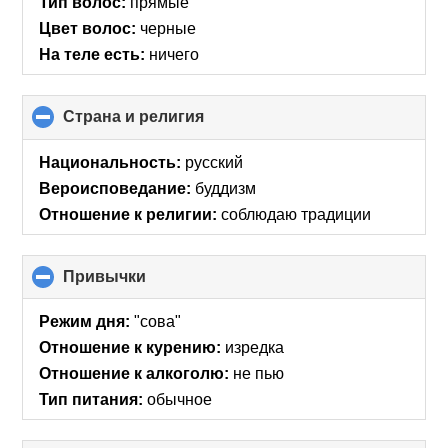
Тип волос:
прямые
Цвет волос:
черные
На теле есть:
ничего
Страна и религия
click
to
collapse
Национальность:
русский
contents
Вероисповедание:
буддизм
Отношение к религии:
соблюдаю традиции
Привычки
click
to
collapse
Режим дня:
"сова"
contents
Отношение к курению:
изредка
Отношение к алкоголю:
не пью
Тип питания:
обычное