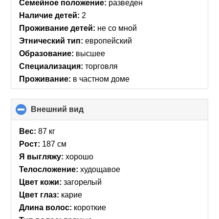
collapse
Семейное положение:
разведен
contents
Наличие детей:
2
Проживание детей:
не со мной
Этнический тип:
европейский
Образование:
высшее
Специализация:
торговля
Проживание:
в частном доме
Внешний вид
click
to
collapse
Вес:
87 кг
contents
Рост:
187 см
Я выгляжу:
хорошо
Телосложение:
худощавое
Цвет кожи:
загорелый
Цвет глаз:
карие
Длина волос:
короткие