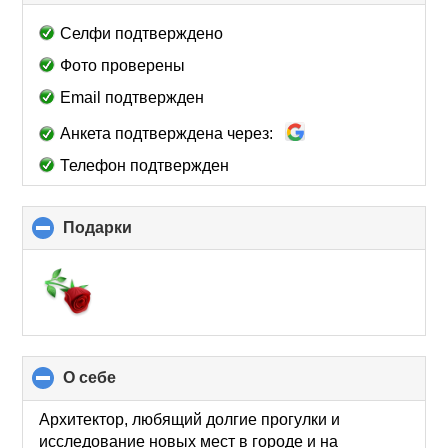
to
collapse
Селфи подтверждено
contents
Фото проверены
Email подтвержден
Анкета подтверждена через:
Телефон подтвержден
Подарки
click
to
collapse
contents
О себе
click
to
collapse
Архитектор, любящий долгие прогулки и
contents
исследование новых мест в городе и на