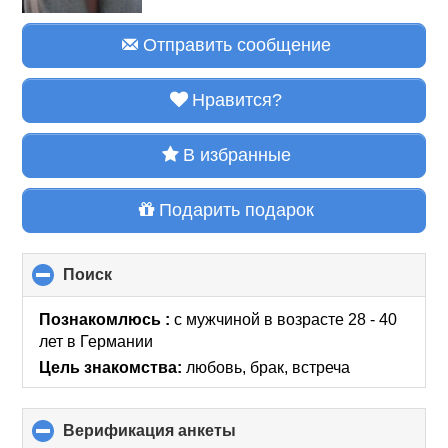
Отправить сообщение
Нравится?
В избранные
Подарить подарок
Поиск
click
to
collapse
Познакомлюсь :
с мужчиной в возрасте 28 - 40
contents
лет
в Германии
Цель знакомства:
любовь, брак, встреча
Верификация анкеты
click