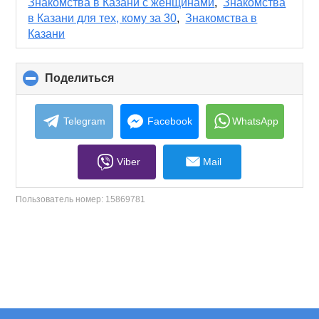
collapse
Знакомства в Казани с женщинами
,
Знакомства
contents
в Казани для тех, кому за 30
,
Знакомства в
Казани
Поделиться
click
to
collapse
contents
Telegram
Facebook
WhatsApp
Viber
Mail
Пользователь номер:
15869781