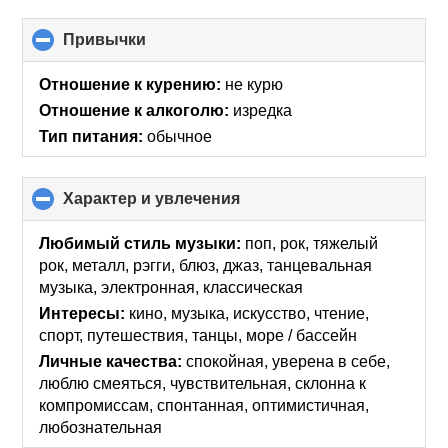
Привычки
click
to
collapse
Отношение к курению:
не курю
contents
Отношение к алкоголю:
изредка
Тип питания:
обычное
Характер и увлечения
click
to
collapse
Любимый стиль музыки:
поп, рок, тяжелый
contents
рок, металл, рэгги, блюз, джаз, танцевальная
музыка, электронная, классическая
Интересы:
кино, музыка, искусcтво, чтение,
спорт, путешествия, танцы, море / бассейн
Личные качества:
спокойная, уверена в себе,
люблю смеяться, чувствительная, склонна к
компромиссам, спонтанная, оптимистичная,
любознательная