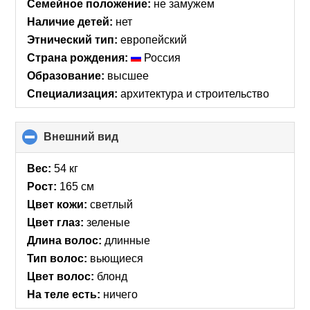
collapse
Семейное положение:
не замужем
contents
Наличие детей:
нет
Этнический тип:
европейский
Страна рождения:
Россия
Образование:
высшее
Специализация:
архитектура и строительство
Внешний вид
click
to
collapse
Вес:
54 кг
contents
Рост:
165 см
Цвет кожи:
светлый
Цвет глаз:
зеленые
Длина волос:
длинные
Тип волос:
вьющиеся
Цвет волос:
блонд
На теле есть:
ничего