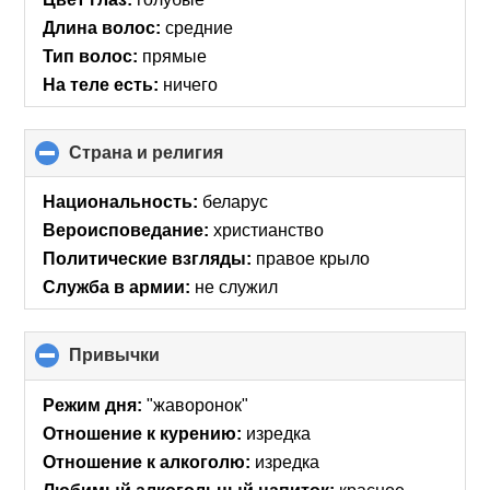
Длина волос:
средние
Тип волос:
прямые
На теле есть:
ничего
Страна и религия
click
to
collapse
Национальность:
беларус
contents
Вероисповедание:
христианство
Политические взгляды:
правое крыло
Служба в армии:
не служил
Привычки
click
to
collapse
Режим дня:
"жаворонок"
contents
Отношение к курению:
изредка
Отношение к алкоголю:
изредка