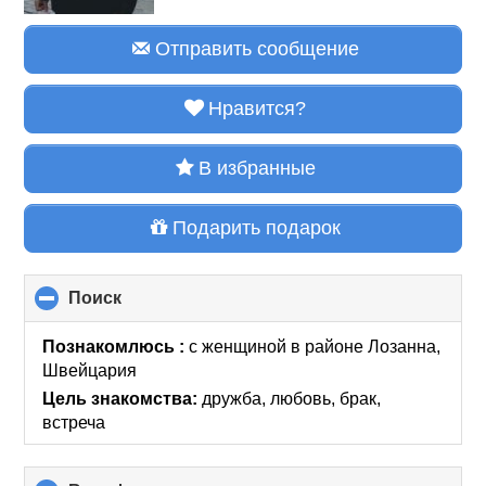
Отправить сообщение
Нравится?
В избранные
Подарить подарок
Поиск
click
to
collapse
Познакомлюсь :
с женщиной
в районе
Лозанна,
contents
Швейцария
Цель знакомства:
дружба, любовь, брак,
встреча