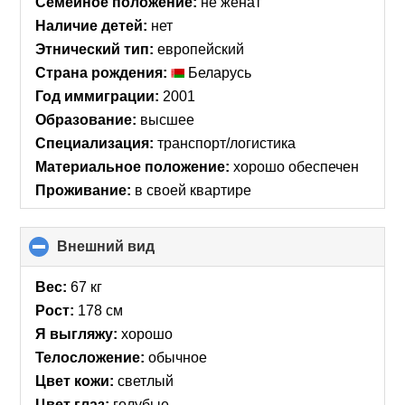
Семейное положение:
не женат
contents
Наличие детей:
нет
Этнический тип:
европейский
Страна рождения:
Беларусь
Год иммиграции:
2001
Образование:
высшее
Специализация:
транспорт/логистика
Материальное положение:
хорошо обеспечен
Проживание:
в своей квартире
Внешний вид
click
to
collapse
Вес:
67 кг
contents
Рост:
178 см
Я выгляжу:
хорошо
Телосложение:
обычное
Цвет кожи:
светлый
Цвет глаз:
голубые