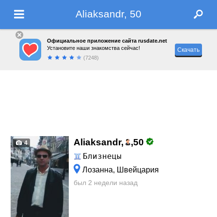
Aliaksandr, 50
Официальное приложение сайта rusdate.net
Установите наши знакомства сейчас!
Скачать
(7248)
Aliaksandr,
,
50
4
Близнецы
Лозанна, Швейцария
был 2 недели назад