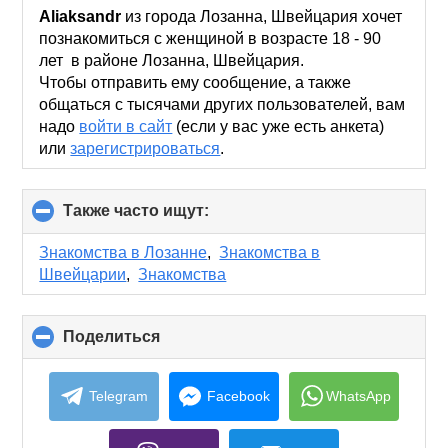
collapse
Aliaksandr
из города Лозанна, Швейцария хочет
contents
познакомиться с женщиной в возрасте 18 - 90
лет в районе Лозанна, Швейцария.
Чтобы отправить ему сообщение, а также
общаться с тысячами других пользователей, вам
надо
войти в сайт
(если у вас уже есть анкета)
или
зарегистрироваться
.
Также часто ищут:
click
to
collapse
Знакомства в Лозанне
,
Знакомства в
contents
Швейцарии
,
Знакомства
Поделиться
click
to
collapse
contents
Telegram
Facebook
WhatsApp