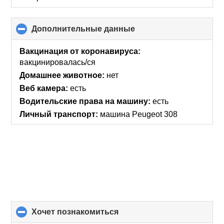
Дополнительные данные
click
to
collapse
Вакцинация от коронавируса:
contents
вакцинировалась/ся
Домашнее животное:
нет
Веб камера:
есть
Водительские права на машину:
есть
Личный транспорт:
машина Peugeot 308
хочет познакомиться
click
to