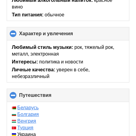
Любимый алкогольный напиток:
красное
вино
Тип питания:
обычное
Характер и увлечения
click
to
collapse
Любимый стиль музыки:
рок, тяжелый рок,
contents
металл, электронная
Интересы:
политика и новости
Личные качества:
уверен в себе,
небезразличный
Путешествия
click
to
collapse
Беларусь
contents
Болгария
Венгрия
Турция
Украина