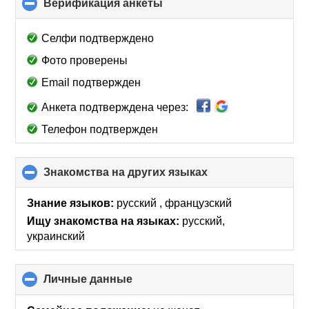
Верификация анкеты
click
to
collapse
Селфи подтверждено
contents
Фото проверены
Email подтвержден
Анкета подтверждена через:
Телефон подтвержден
Знакомства на других языках
click
to
collapse
Знание языков:
русский , французский
contents
Ищу знакомства на языках:
русский,
украинский
Личные данные
click
to
collapse