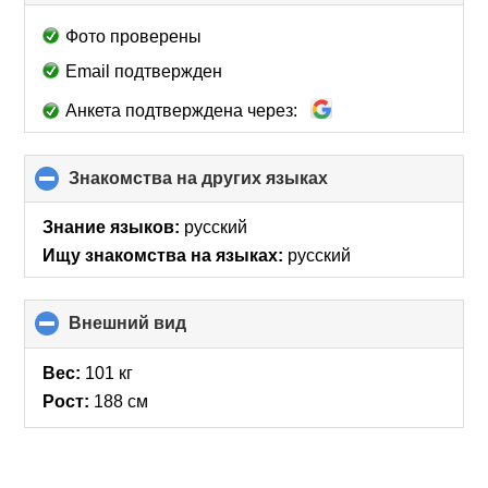
to
collapse
Фото проверены
contents
Email подтвержден
Анкета подтверждена через:
Знакомства на других языках
click
to
collapse
Знание языков:
русский
contents
Ищу знакомства на языках:
русский
Внешний вид
click
to
collapse
Вес:
101 кг
contents
Рост:
188 см