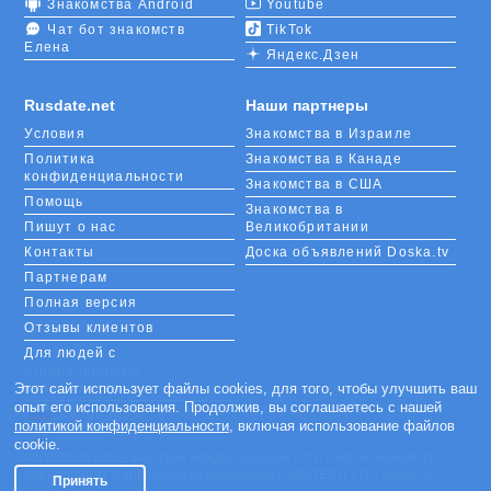
Знакомства Android
Youtube
Чат бот знакомств
TikTok
Елена
Яндекс.Дзен
Rusdate.net
Наши партнеры
Условия
Знакомства в Израиле
Политика
Знакомства в Канаде
конфиденциальности
Знакомства в США
Помощь
Знакомства в
Пишут о нас
Великобритании
Контакты
Доска объявлений Doska.tv
Партнерам
Полная версия
Отзывы клиентов
Для людей с
ограниченными
возможностями
Этот сайт использует файлы cookies, для того, чтобы улучшить ваш
опыт его использования. Продолжив, вы соглашаетесь с нашей
Languages
политикой конфиденциальности
, включая использование файлов
cookie.
«m.rusdate.net» - участник международной сети сайтов знакомств,
принадлежит и управляется компанией DABLTECH LTD, Maklef 5,
Принять