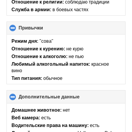
Отношение к религии:
соблюдаю традиции
Служба в армии:
в боевых частях
Привычки
click
to
collapse
Режим дня:
"сова"
contents
Отношение к курению:
не курю
Отношение к алкоголю:
не пью
Любимый алкогольный напиток:
красное
вино
Тип питания:
обычное
Дополнительные данные
click
to
collapse
Домашнее животное:
нет
contents
Веб камера:
есть
Водительские права на машину:
есть