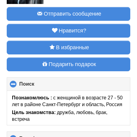
Отправить сообщение
Нравится?
В избранные
Подарить подарок
Поиск
click
to
collapse
Познакомлюсь :
с женщиной в возрасте 27 - 50
contents
лет
в районе
Санкт-Петербург и область, Россия
Цель знакомства:
дружба, любовь, брак,
встреча