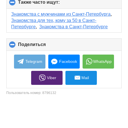
Также часто ищут:
click
to
collapse
Знакомства с мужчинами из Санкт-Петербурга
,
contents
Знакомства для тех, кому за 50 в Санкт-
Петербурге
,
Знакомства в Санкт-Петербурге
Поделиться
click
to
collapse
contents
Telegram
Facebook
WhatsApp
Viber
Mail
Пользователь номер:
8796132