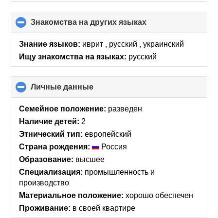
Знакомства на других языках
click
to
collapse
Знание языков:
иврит , русский , украинский
contents
Ищу знакомства на языках:
русский
Личные данные
click
to
collapse
Семейное положение:
разведен
contents
Наличие детей:
2
Этнический тип:
европейский
Страна рождения:
Россия
Образование:
высшее
Специализация:
промышленность и
производство
Материальное положение:
хорошо обеспечен
Проживание:
в своей квартире