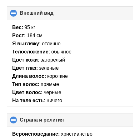
Внешний вид
click
to
collapse
Вес:
95 кг
contents
Рост:
184 см
Я выгляжу:
отлично
Телосложение:
обычное
Цвет кожи:
загорелый
Цвет глаз:
зеленые
Длина волос:
короткие
Тип волос:
прямые
Цвет волос:
черные
На теле есть:
ничего
Страна и религия
click
to
collapse
Вероисповедание:
христианство
contents