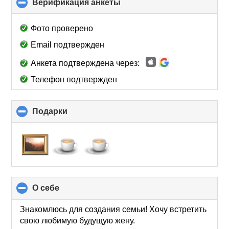
Верификация анкеты
click
to
collapse
Фото проверено
contents
Email подтвержден
Анкета подтверждена через:
Телефон подтвержден
Подарки
click
to
collapse
contents
О себе
click
to
collapse
Знакомлюсь для создания семьи! Хочу встретить
contents
свою любимую будущую жену.