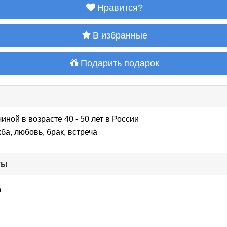
Нравится?
В избранные
Подарить подарок
иной в возрасте 40 - 50 лет
в России
ба, любовь, брак, встреча
ты
click
to
collapse
о
contents