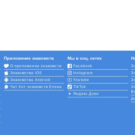
Приложение знакомств
Мы в соц. сетях
Н
О приложении знакомств
Facebook
З
Знакомства iOS
Instagram
З
Знакомства Android
Youtube
З
Чат бот знакомств Елена
TikTok
З
В
Яндекс.Дзен
Д