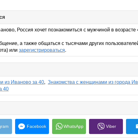
ся
click
to
collapse
аново, Россия хочет познакомиться с мужчиной в возрасте 4
contents
бщение, а также общаться с тысячами других пользователе
кета) или
зарегистрироваться
.
lick
o
ollapse
и из Иваново за 40
,
Знакомства с женщинами из города И
ontents
а 40
e
s
gram
Facebook
WhatsApp
Viber