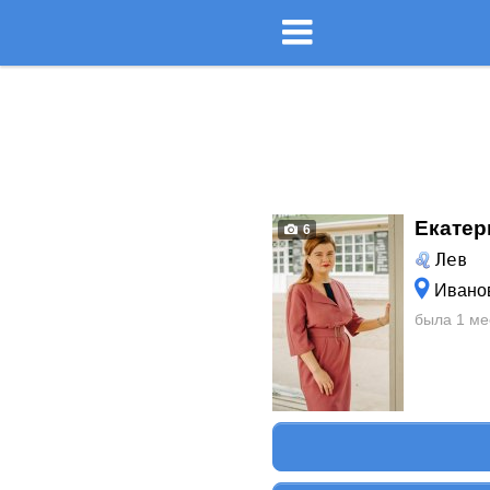
Екатер
6
Лев
Иванов
была 1 ме