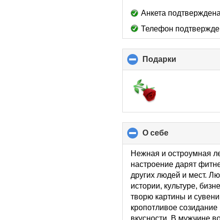
Анкета подтверждена
Телефон подтвержде
Подарки
click
to
collapse
contents
О себе
click
to
collapse
Нежная и остроумная ле
contents
настроение дарят фитне
других людей и мест. Л
истории, культуре, биз
творю картины и сувени
кропотливое созидание 
вкусности. В мужчине в