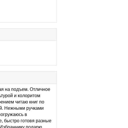
ая на подъем. Отличное
ьтурой и колоритом
оением читаю книг по
ой. Нежными ручками
погружаюсь в
е, быстро готовя разные
 Избраннику подарю