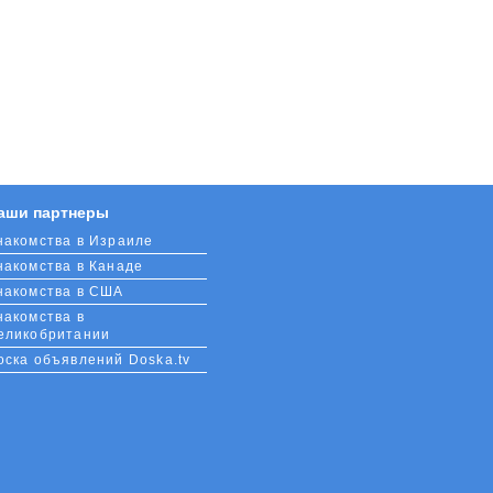
аши партнеры
накомства в Израиле
накомства в Канаде
накомства в США
накомства в
еликобритании
оска объявлений Doska.tv