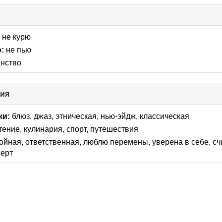
:
не курю
:
не пью
анство
ния
click
to
collapse
ки:
блюз, джаз, этническая, нью-эйдж, классическая
contents
чтение, кулинария, спорт, путешествия
ойная, ответственная, люблю перемены, уверена в себе, сч
верт