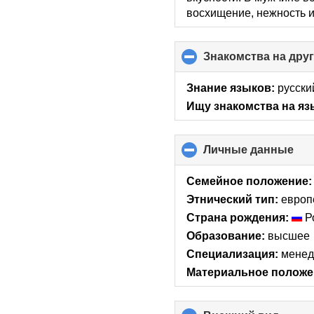
восхищение, нежность и
Знакомства на дру
Знание языков:
русски
Ищу знакомства на яз
Личные данные
clic
to
col
Семейное положение:
con
Этнический тип:
европ
Страна рождения:
Р
Образование:
высшее
Специализация:
мене
Материальное положе