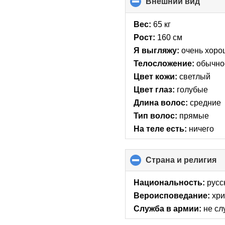
Внешний вид
click
to
collap
Вес:
65 кг
conte
Рост:
160 см
Я выгляжу:
очень хоро
Телосложение:
обычно
Цвет кожи:
светлый
Цвет глаз:
голубые
Длина волос:
средние
Тип волос:
прямые
На теле есть:
ничего
Страна и религия
cl
to
co
Национальность:
русс
co
Вероисповедание:
хри
Служба в армии:
не сл