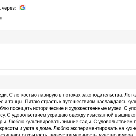
 через:
н
ди. С легкостью лавирую в потоках законодательства. Легк
с и танцы. Питаю страсть к путешествиям наслаждаясь кул
юблю посещать исторические и художественные музеи. С уп
несу. С удовольствием украшаю одежду изысканной вышивк
ры. Люблю культивировать зимние сады. С удовольствием 
красоты и уюта в доме. Люблю экспериментировать на кухн
осхищают открытость, целеустремленность, чувство юмора.