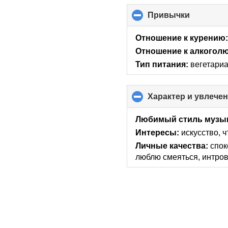
Привычки
click
to
collapse
Отношение к курению
contents
Отношение к алкоголю
Тип питания:
вегетари
Характер и увлече
Любимый стиль музы
Интересы:
искусcтво, 
Личные качества:
спок
люблю смеяться, интро