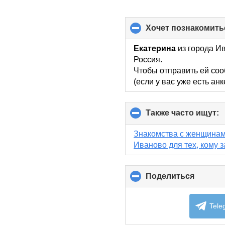
хочет познакомить
Екатерина
из города Ив
Россия.
Чтобы отправить ей соо
(если у вас уже есть ан
Также часто ищут:
c
t
c
Знакомства с женщинам
c
Иваново для тех, кому з
Поделиться
click
to
collaps
content
Tele