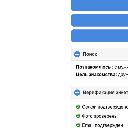
Поиск
click
to
collapse
Познакомлюсь :
с мужч
contents
Цель знакомства:
друж
Верификация анке
Селфи подтвержден
Фото проверены
Email подтвержден