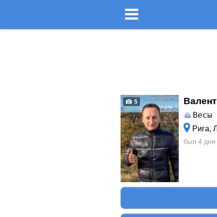
Валент
5
Весы
Рига, 
был 4 дня