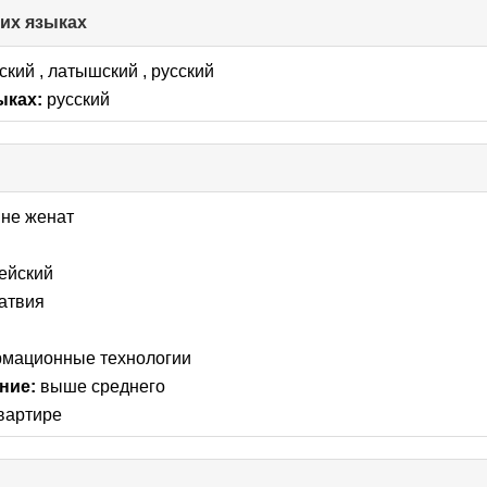
гих языках
click
to
collapse
ский , латышский , русский
contents
ыках:
русский
k
lapse
не женат
tents
ейский
атвия
мационные технологии
ние:
выше среднего
квартире