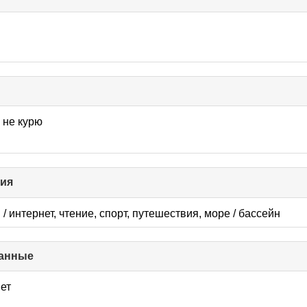
se
nts
:
не курю
ния
click
to
collapse
/ интернет, чтение, спорт, путешествия, море / бассейн
contents
анные
click
to
collapse
нет
contents