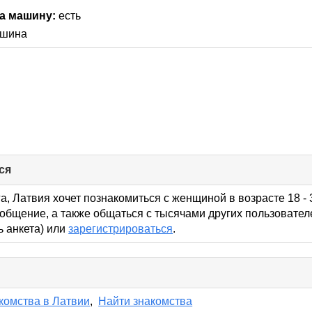
а машину:
есть
шина
ся
click
to
collapse
а, Латвия хочет познакомиться с женщиной в возрасте 18 - 
contents
общение, а также общаться с тысячами других пользовател
ь анкета) или
зарегистрироваться
.
lick
o
ollapse
комства в Латвии
,
Найти знакомства