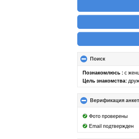
Поиск
click
to
collapse
Познакомлюсь :
с жен
contents
Цель знакомства:
друж
Верификация анке
Фото проверены
Email подтвержден