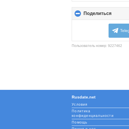
c
Поделиться
click
to
collaps
content
Tele
Пользователь номер:
9227462
Rusdate.net
Условия
Политика
конфиденциальности
Помощь