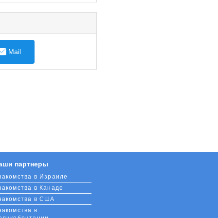
Mail
аши партнеры
накомства в Израиле
накомства в Канаде
накомства в США
накомства в