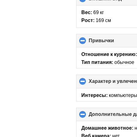
to
collap
Вес:
69 кг
conte
Рост:
169 см
Привычки
click
to
collapse
Отношение к курению
contents
Тип питания:
обычное
Характер и увлече
Интересы:
компьютеры 
Дополнительные д
Домашнее животное:
Веб камера:
нет