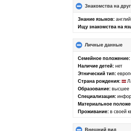
Знакомства на дру
Знание языков:
англий
Ищу знакомства на яз
Личные данные
clic
to
col
Семейное положение:
con
Наличие детей:
нет
Этнический тип:
европ
Страна рождения:
Л
Образование:
высшее
Специализация:
инфор
Материальное положе
Проживание:
в своей 
Внешний вид
click