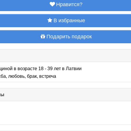
Нравится?
В избранные
Подарить подарок
щиной в возрасте 18 - 39 лет
в Латвии
ба, любовь, брак, встреча
ты
click
to
collapse
contents