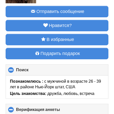
Отправить сообщение
Нравится?
В избранные
Подарить подарок
Поиск
click
to
collapse
Познакомлюсь :
с мужчиной в возрасте 26 - 39
contents
лет
в районе
Нью-Йорк штат, США
Цель знакомства:
дружба, любовь, встреча
Верификация анкеты
click