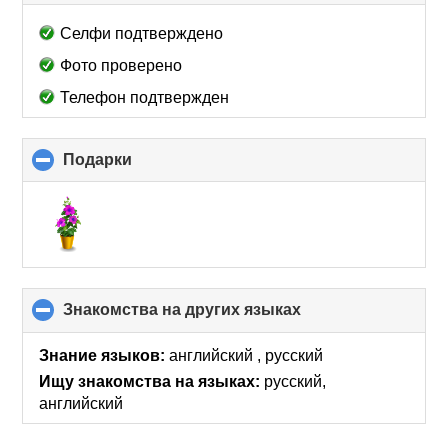
to
collapse
Селфи подтверждено
contents
Фото проверено
Телефон подтвержден
Подарки
click
to
collapse
contents
Знакомства на других языках
click
to
collapse
Знание языков:
английский , русский
contents
Ищу знакомства на языках:
русский,
английский