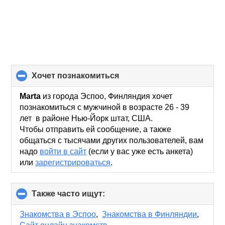
хочет познакомиться
click
to
collapse
Marta
из города Эспоо, Финляндия хочет
contents
познакомиться с мужчиной в возрасте 26 - 39
лет в районе Нью-Йорк штат, США.
Чтобы отправить ей сообщение, а также
общаться с тысячами других пользователей, вам
надо
войти в сайт
(если у вас уже есть анкета)
или
зарегистрироваться
.
Также часто ищут:
click
to
collapse
Знакомства в Эспоо
,
Знакомства в Финляндии
,
contents