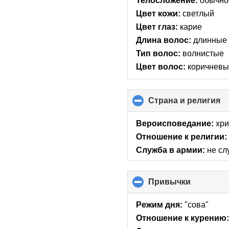
Телосложение:
обычно
Цвет кожи:
светлый
Цвет глаз:
карие
Длина волос:
длинные
Тип волос:
волнистые
Цвет волос:
коричнев
Страна и религия
cl
to
co
Вероисповедание:
хри
co
Отношение к религии:
Служба в армии:
не сл
Привычки
click
to
collapse
Режим дня:
"сова"
contents
Отношение к курению