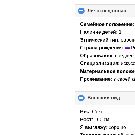
Личные данные
clic
to
col
Семейное положение:
con
Наличие детей:
1
Этнический тип:
европ
Страна рождения:
Р
Образование:
среднее
Специализация:
искусс
Материальное положе
Проживание:
в своей 
Внешний вид
click
to
collap
Вес:
65 кг
conte
Рост:
160 см
Я выгляжу:
хорошо