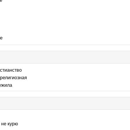
е
ые
ick
llapse
стианство
ntents
религиозная
ужила
:
не курю