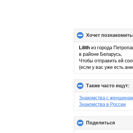
хочет познакомить
Lilith
из города Петропав
в районе Беларусь.
Чтобы отправить ей соо
(если у вас уже есть ан
Также часто ищут:
c
t
c
Знакомства с женщинам
c
Знакомства в России
Поделиться
click
to