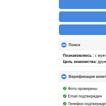
Поиск
click
to
collapse
Познакомлюсь :
с мужч
contents
Цель знакомства:
друж
Верификация анке
Фото проверены
Email подтвержден
Телефон подтвержде