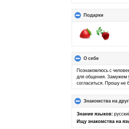
Подарки
click
to
collapse
contents
О себе
click
to
collapse
Познакомлюсь с челове
contents
для общения. Замужем у
согласиться. Прошу не б
Знакомства на дру
Знание языков:
русски
Ищу знакомства на яз