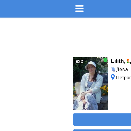
Lilith,
2
Дева
Петроп