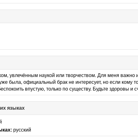
ком, увлечённым наукой или творчеством. Для меня важно
же была, официальный брак не интересует, но если кому то
еспокоить впустую, только по существу. Будьте здоровы и 
гих языках
click
to
collapse
й
contents
ыках:
русский