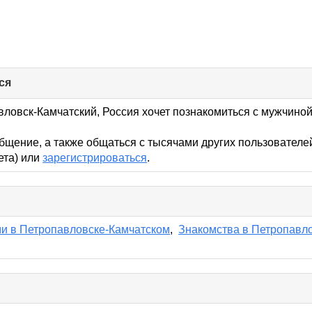
ся
click
to
collapse
ловск-Камчатский, Россия хочет познакомиться с мужчиной 
contents
бщение, а также общаться с тысячами других пользователе
кета) или
зарегистрироваться
.
lick
o
ollapse
и в Петропавловске-Камчатском
,
Знакомства в Петропавл
ontents