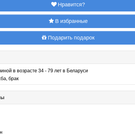
Нравится?
В избранные
Подарить подарок
иной в возрасте 34 - 79 лет
в Беларуси
ба, брак
ты
click
to
collapse
contents
н