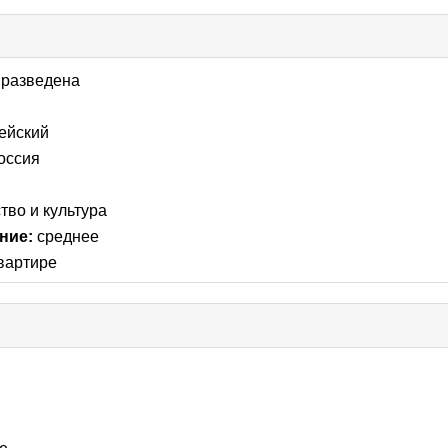
k
lapse
разведена
tents
ейский
оссия
тво и культура
ние:
среднее
квартире
se
nts