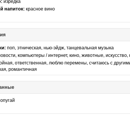
:
изредка
 напиток:
красное вино
ния
click
to
collapse
ки:
поп, этническая, нью-эйдж, танцевальная музыка
contents
новости, компьютеры / интернет, кино, животные, искусcтво
ойная, ответственная, люблю перемены, считаюсь с другим
ная, романтичная
анные
click
to
collapse
попугай
contents