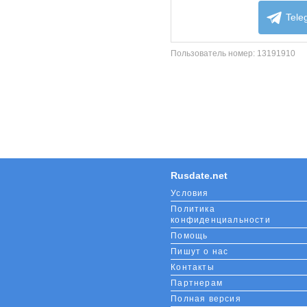
collaps
content
Tele
Пользователь номер:
13191910
Rusdate.net
Условия
Политика
конфиденциальности
Помощь
Пишут о нас
Контакты
Партнерам
Полная версия