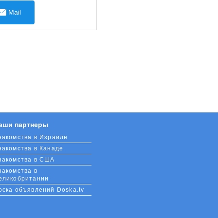
Mail
аши партнеры
накомства в Израиле
накомства в Канаде
накомства в США
накомства в
еликобритании
оска объявлений Doska.tv